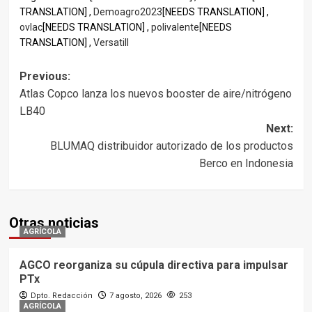
TRANSLATION] ,
Demoagro2023
[NEEDS TRANSLATION] ,
ovlac
[NEEDS TRANSLATION] ,
polivalente
[NEEDS
TRANSLATION] ,
Versatill
Post
Previous:
Atlas Copco lanza los nuevos booster de aire/nitrógeno
navigation
LB40
Next:
BLUMAQ distribuidor autorizado de los productos
Berco en Indonesia
Otras noticias
AGRÍCOLA
AGCO reorganiza su cúpula directiva para impulsar
PTx
Dpto. Redacción
7 agosto, 2026
253
AGRÍCOLA