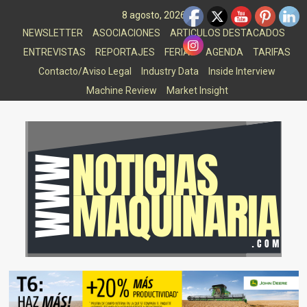
Saltar
8 agosto, 2026
al
NEWSLETTER
ASOCIACIONES
ARTICULOS DESTACADOS
contenido
ENTREVISTAS
REPORTAJES
FERIAS
AGENDA
TARIFAS
Contacto/Aviso Legal
Industry Data
Inside Interview
Machine Review
Market Insight