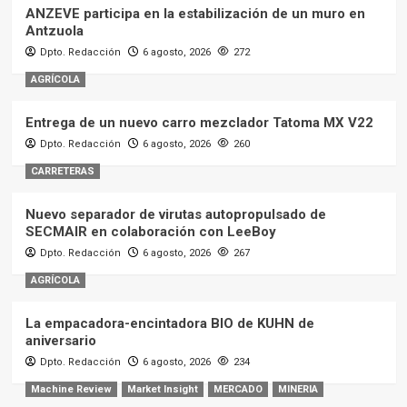
ANZEVE participa en la estabilización de un muro en
Antzuola
Dpto. Redacción
6 agosto, 2026
272
AGRÍCOLA
Entrega de un nuevo carro mezclador Tatoma MX V22
Dpto. Redacción
6 agosto, 2026
260
CARRETERAS
Nuevo separador de virutas autopropulsado de
SECMAIR en colaboración con LeeBoy
Dpto. Redacción
6 agosto, 2026
267
AGRÍCOLA
La empacadora-encintadora BIO de KUHN de
aniversario
Dpto. Redacción
6 agosto, 2026
234
Machine Review
Market Insight
MERCADO
MINERIA