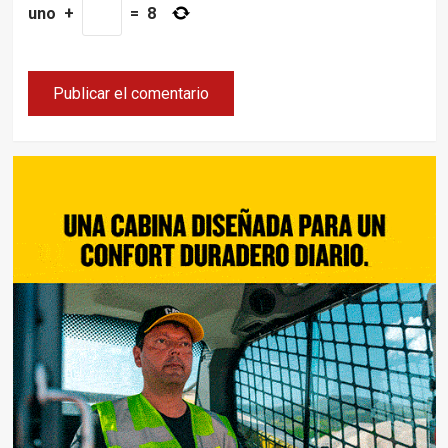
uno
+
=
8