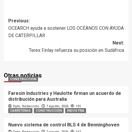
Post
Previous:
OCEARCH ayuda a sostener LOS OCÉANOS CON AYUDA
navigation
DE CATERPILLAR
Next:
Terex Finlay refuerza su posición en Sudáfrica
Otras noticias
CONSTRUCCIÓN
Faresin Industries y Haulotte firman un acuerdo de
distribución para Australia
Dpto. Redacción
7 agosto, 2026
191
CARRETERAS
CONSTRUCCIÓN
INDUSTRIA
Nuevo sistema de control BLS 4 de Benninghoven
Dpto. Redacción
7 agosto, 2026
167