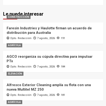
AGRÍCOLA
AGCO reorganiza su cúpula directiva para impulsar
PTx
Dpto. Redacción
7 agosto, 2026
184
ELEVACIÓN
Alfresco Exterior Cleaning amplía su flota con una
nueva Multitel MZ 250
Dpto. Redacción
7 agosto, 2026
181
AGRÍCOLA
Agrícola Castellana acerca a sus clientes las nuevas
cosechadoras John Deere Serie T
Dpto. Redacción
7 agosto, 2026
190
CARRETERAS
CONSTRUCCIÓN
INDUSTRIA
Nuevo sistema de control BLS 4 de Benninghoven