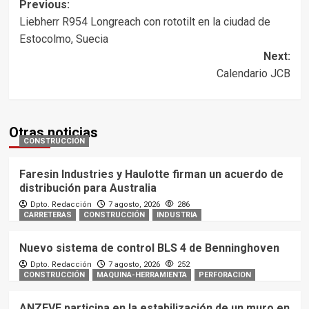
Post
Previous:
Liebherr R954 Longreach con rototilt en la ciudad de
navigation
Estocolmo, Suecia
Next:
Calendario JCB
Otras noticias
CONSTRUCCIÓN
Faresin Industries y Haulotte firman un acuerdo de
distribución para Australia
Dpto. Redacción
7 agosto, 2026
286
CARRETERAS
CONSTRUCCIÓN
INDUSTRIA
Nuevo sistema de control BLS 4 de Benninghoven
Dpto. Redacción
7 agosto, 2026
252
CONSTRUCCIÓN
MAQUINA-HERRAMIENTA
PERFORACION
ANZEVE participa en la estabilización de un muro en