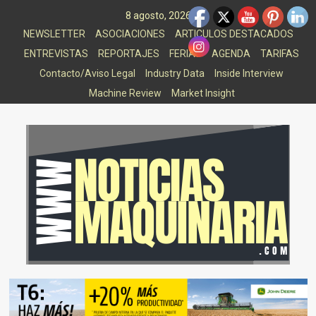
Saltar
8 agosto, 2026
al
NEWSLETTER
ASOCIACIONES
ARTICULOS DESTACADOS
contenido
ENTREVISTAS
REPORTAJES
FERIAS
AGENDA
TARIFAS
Contacto/Aviso Legal
Industry Data
Inside Interview
Machine Review
Market Insight