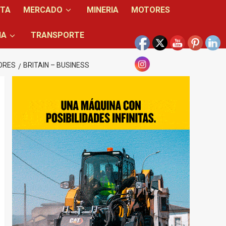
NTA
MERCADO
MINERIA
MOTORES
IA
TRANSPORTE
LORES
BRITAIN – BUSINESS