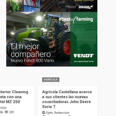
AGRÍCOLA
terior Cleaning
Agrícola Castellana acerca
lota con una
a sus clientes las nuevas
itel MZ 250
cosechadoras John Deere
Serie T
cción
026
231
Dpto. Redacción