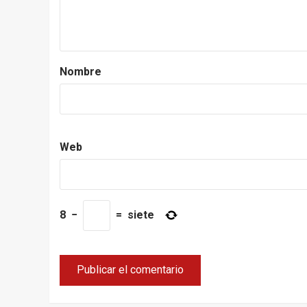
Nombre
Web
8
−
=
siete