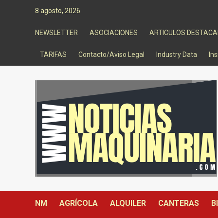
Saltar
8 agosto, 2026
al
contenido
NEWSLETTER
ASOCIACIONES
ARTICULOS DESTAC
TARIFAS
Contacto/Aviso Legal
Industry Data
Ins
NM
AGRÍCOLA
ALQUILER
CANTERAS
B