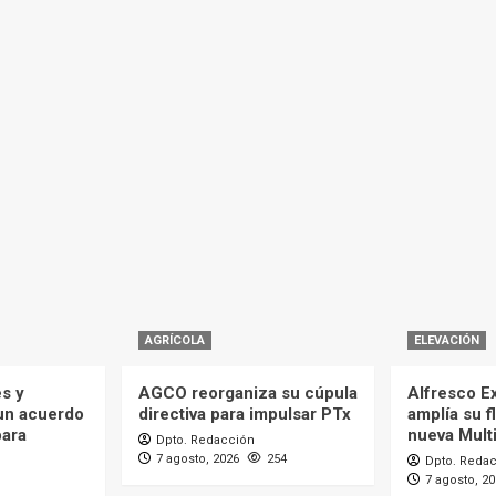
AGRÍCOLA
ELEVACIÓN
es y
AGCO reorganiza su cúpula
Alfresco Ex
 un acuerdo
directiva para impulsar PTx
amplía su f
para
nueva Mult
Dpto. Redacción
7 agosto, 2026
254
Dpto. Reda
7 agosto, 2