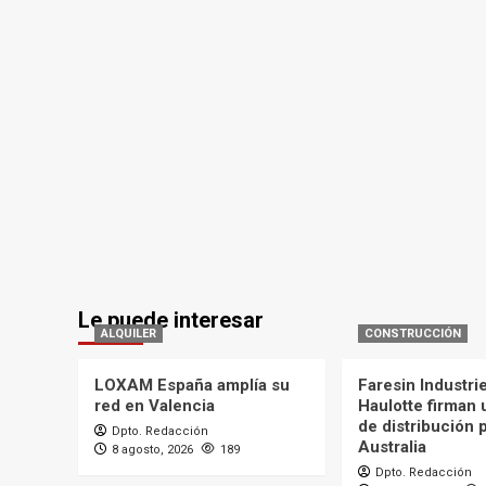
Le puede interesar
ALQUILER
CONSTRUCCIÓN
LOXAM España amplía su
Faresin Industri
red en Valencia
Haulotte firman
de distribución 
Dpto. Redacción
Australia
8 agosto, 2026
189
Dpto. Redacción