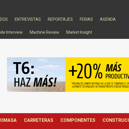
ADOS
ENTREVISTAS
REPORTAJES
FERIAS
AGENDA
ide Interview
Machine Review
Market Insight
IOMASA
CARRETERAS
COMPONENTES
CONSTRUC