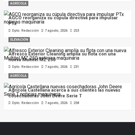
AGRÍCOLA
AGCO reorganiza su cúpula directiva para impulsar
PTx
Dpto. Redacción
7 agosto, 2026
253
ELEVACIÓN
Alfresco Exterior Cleaning amplía su flota con una
nueva Multitel MZ 250
Dpto. Redacción
7 agosto, 2026
231
AGRÍCOLA
Agrícola Castellana acerca a sus clientes las nuevas
cosechadoras John Deere Serie T
Dpto. Redacción
7 agosto, 2026
258