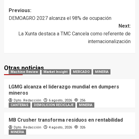
Post
Previous:
DEMOAGRO 2027 alcanza el 98% de ocupación
navigation
Next:
La Xunta destaca a TMC Cancela como referente de
internacionalización
Otras noticias
Machine Review
Market Insight
MERCADO
MINERIA
LGMG alcanza el liderazgo mundial en dumpers
mineros
Dpto. Redacción
6 agosto, 2026
256
CANTERAS
DEMOLICION RECICLAJE
MINERIA
MB Crusher transforma residuos en rentabilidad
Dpto. Redacción
4 agosto, 2026
326
MINERIA