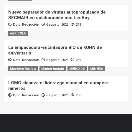
Nuevo separador de virutas autopropulsado de
SECMAIR en colaboración con LeeBoy
Dpto. Redacción
6 agosto, 2026
273
AGRÍCOLA
La empacadora-encintadora BIO de KUHN de
aniversario
Dpto. Redacción
6 agosto, 2026
239
Machine Review
Market Insight
MERCADO
MINERIA
LGMG alcanza el liderazgo mundial en dumpers
mineros
Dpto. Redacción
6 agosto, 2026
256