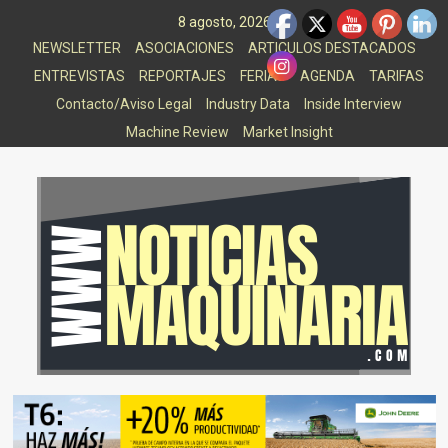
Saltar
8 agosto, 2026
al
NEWSLETTER
ASOCIACIONES
ARTICULOS DESTACADOS
contenido
ENTREVISTAS
REPORTAJES
FERIAS
AGENDA
TARIFAS
Contacto/Aviso Legal
Industry Data
Inside Interview
Machine Review
Market Insight