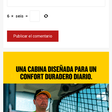
6
×
seis
=