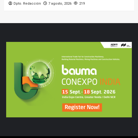
Copyright ircmediasl© Todos los derechos reservados.
|
CoverNews
por AF themes.
Wordpress Social Share Plugin
powered by Ultimatelysocial