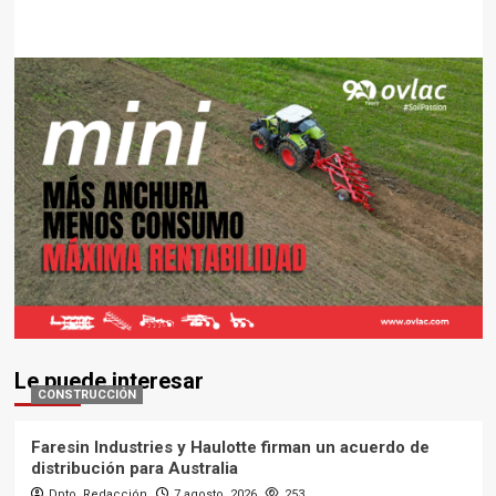
Le puede interesar
CONSTRUCCIÓN
Faresin Industries y Haulotte firman un acuerdo de
distribución para Australia
Dpto. Redacción
7 agosto, 2026
253
AGRÍCOLA
AGCO reorganiza su cúpula directiva para impulsar
PTx
Dpto. Redacción
7 agosto, 2026
229
ELEVACIÓN