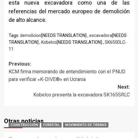
esta nueva excavadora como una de las
referencias del mercado europeo de demolición
de alto alcance.
Tags:
demolicion
[NEEDS TRANSLATION] ,
excavadora
[NEEDS
TRANSLATION] ,
Kobelco
[NEEDS TRANSLATION] ,
SK650DLC-
11
Post
Previous:
KCM firma memorando de entendimiento con el PNUD
navigation
para verificar «K-DIVE®» en Ucrania
Next:
Kobelco presenta la excavadora SK165SRLC
Otras noticias
CONSTRUCCIÓN
FORESTAL
MOVIMIENTO DE TIERRAS