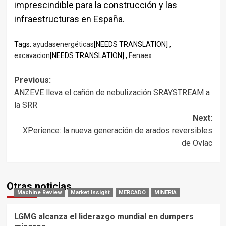
imprescindible para la construcción y las
infraestructuras en España.
Tags:
ayudasenergéticas
[NEEDS TRANSLATION] ,
excavacion
[NEEDS TRANSLATION] ,
Fenaex
Post
Previous:
ANZEVE lleva el cañón de nebulización SRAYSTREAM a
navigation
la SRR
Next:
XPerience: la nueva generación de arados reversibles
de Ovlac
Otras noticias
Machine Review
Market Insight
MERCADO
MINERIA
LGMG alcanza el liderazgo mundial en dumpers