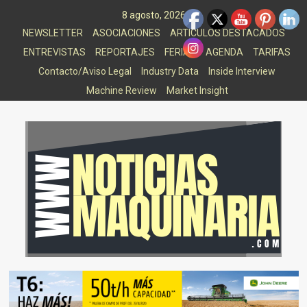
Saltar
8 agosto, 2026
al
NEWSLETTER
ASOCIACIONES
ARTICULOS DESTACADOS
contenido
ENTREVISTAS
REPORTAJES
FERIAS
AGENDA
TARIFAS
Contacto/Aviso Legal
Industry Data
Inside Interview
Machine Review
Market Insight