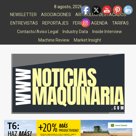
Saltar
8 agosto, 2026
al
NEWSLETTER
ASOCIACIONES
ARTICULOS DESTACADOS
contenido
ENTREVISTAS
REPORTAJES
FERIAS
AGENDA
TARIFAS
Contacto/Aviso Legal
Industry Data
Inside Interview
Machine Review
Market Insight