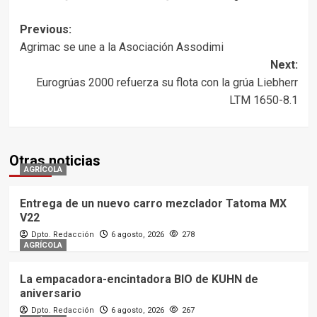
Post
Previous:
Agrimac se une a la Asociación Assodimi
navigation
Next:
Eurogrúas 2000 refuerza su flota con la grúa Liebherr
LTM 1650-8.1
Otras noticias
AGRÍCOLA
Entrega de un nuevo carro mezclador Tatoma MX
V22
Dpto. Redacción
6 agosto, 2026
278
AGRÍCOLA
La empacadora-encintadora BIO de KUHN de
aniversario
Dpto. Redacción
6 agosto, 2026
267