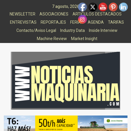
Saltar
7 agosto, 2026
al
NEWSLETTER
ASOCIACIONES
ARTICULOS DESTACADOS
contenido
ENTREVISTAS
REPORTAJES
FERIAS
AGENDA
TARIFAS
Contacto/Aviso Legal
Industry Data
Inside Interview
Machine Review
Market Insight