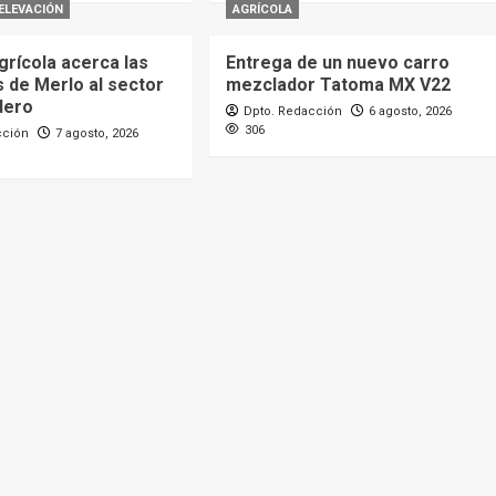
ELEVACIÓN
AGRÍCOLA
grícola acerca las
Entrega de un nuevo carro
 de Merlo al sector
mezclador Tatoma MX V22
dero
Dpto. Redacción
6 agosto, 2026
306
cción
7 agosto, 2026