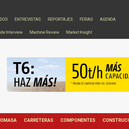
ADOS
ENTREVISTAS
REPORTAJES
FERIAS
AGENDA
ide Interview
Machine Review
Market Insight
IOMASA
CARRETERAS
COMPONENTES
CONSTRUC