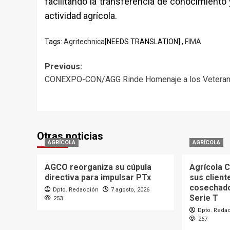
facilitando la transferencia de conocimiento
actividad agrícola.
Tags:
Agritechnica
[NEEDS TRANSLATION] ,
FIMA
Post
Previous:
CONEXPO-CON/AGG Rinde Homenaje a los Vetera
navigation
Otras noticias
AGRÍCOLA
AGRÍCOLA
AGCO reorganiza su cúpula
Agrícola C
directiva para impulsar PTx
sus client
cosechad
Dpto. Redacción
7 agosto, 2026
Serie T
253
Dpto. Reda
267