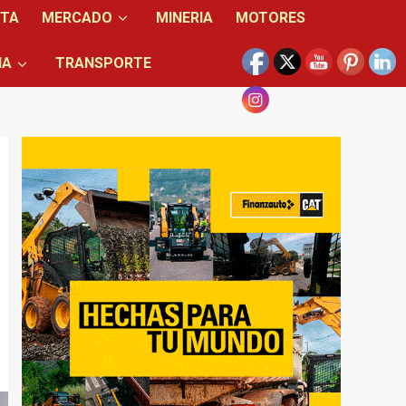
NTA
MERCADO
MINERIA
MOTORES
IA
TRANSPORTE