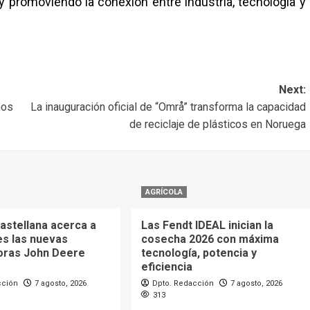
 y promoviendo la conexión entre industria, tecnología y
Next:
nos
La inauguración oficial de “Områ” transforma la capacidad
de reciclaje de plásticos en Noruega
AGRÍCOLA
astellana acerca a
Las Fendt IDEAL inician la
es las nuevas
cosecha 2026 con máxima
oras John Deere
tecnología, potencia y
eficiencia
cción
7 agosto, 2026
Dpto. Redacción
7 agosto, 2026
313