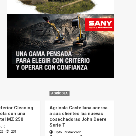
AGRÍCOLA
terior Cleaning
Agrícola Castellana acerca
lota con una
a sus clientes las nuevas
itel MZ 250
cosechadoras John Deere
Serie T
cción
026
231
Dpto. Redacción