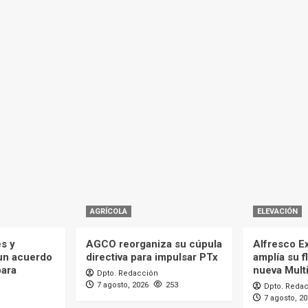
AGRÍCOLA
ELEVACIÓN
es y
AGCO reorganiza su cúpula
Alfresco Ex
 un acuerdo
directiva para impulsar PTx
amplía su f
para
nueva Mult
Dpto. Redacción
7 agosto, 2026
253
Dpto. Reda
7 agosto, 2