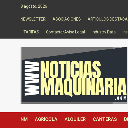
Saltar
8 agosto, 2026
al
contenido
NEWSLETTER
ASOCIACIONES
ARTICULOS DESTAC
TARIFAS
Contacto/Aviso Legal
Industry Data
Ins
NM
AGRÍCOLA
ALQUILER
CANTERAS
B