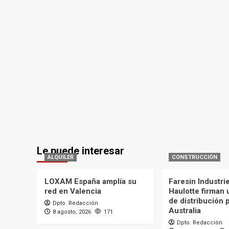
Le puede interesar
ALQUILER
CONSTRUCCIÓN
LOXAM España amplía su
Faresin Industri
red en Valencia
Haulotte firman
de distribución 
Dpto. Redacción
Australia
8 agosto, 2026
171
Dpto. Redacción