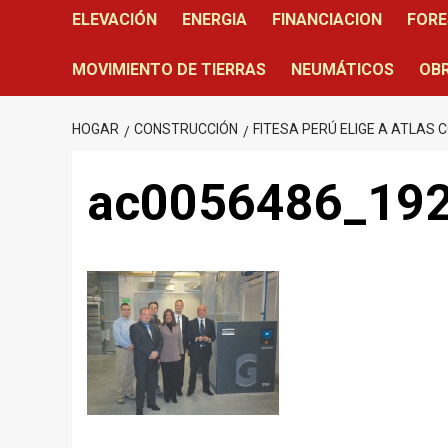
ELEVACIÓN
ENERGIA
FINANCIACION
FORE
MOVIMIENTO DE TIERRAS
NEUMÁTICOS
OBR
HOGAR
CONSTRUCCIÓN
FITESA PERÚ ELIGE A ATLAS
ac0056486_19