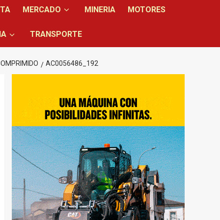
NTA
MERCADO
MINERIA
MOTORES
IA
TRANSPORTE
 COMPRIMIDO
AC0056486_192