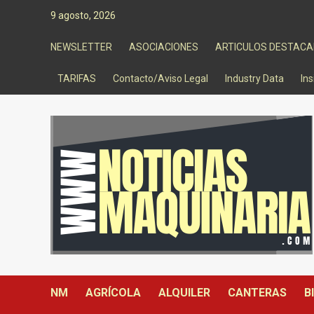
Saltar
9 agosto, 2026
al
contenido
NEWSLETTER
ASOCIACIONES
ARTICULOS DESTAC
TARIFAS
Contacto/Aviso Legal
Industry Data
Ins
NM
AGRÍCOLA
ALQUILER
CANTERAS
B