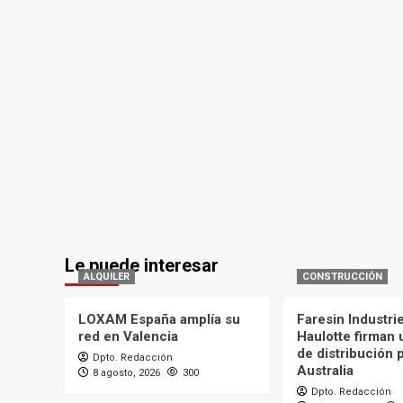
Le puede interesar
ALQUILER
CONSTRUCCIÓN
LOXAM España amplía su
Faresin Industri
red en Valencia
Haulotte firman
de distribución 
Dpto. Redacción
Australia
8 agosto, 2026
300
Dpto. Redacción