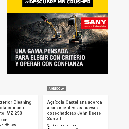
AGRÍCOLA
terior Cleaning
Agrícola Castellana acerca
lota con una
a sus clientes las nuevas
itel MZ 250
cosechadoras John Deere
Serie T
cción
026
258
Dpto. Redacción