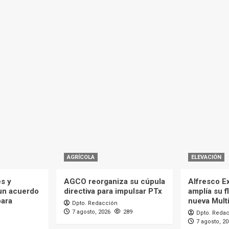
AGRÍCOLA
ELEVACIÓN
es y
AGCO reorganiza su cúpula
Alfresco Ex
 un acuerdo
directiva para impulsar PTx
amplía su f
para
nueva Mult
Dpto. Redacción
7 agosto, 2026
289
Dpto. Reda
7 agosto, 2