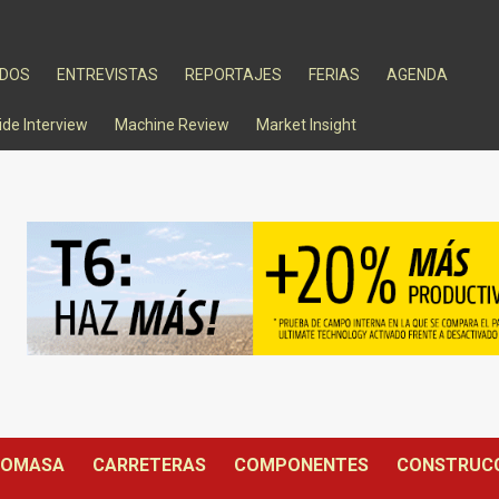
ADOS
ENTREVISTAS
REPORTAJES
FERIAS
AGENDA
ide Interview
Machine Review
Market Insight
IOMASA
CARRETERAS
COMPONENTES
CONSTRUC