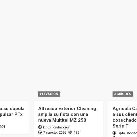
ELEVACIÓN
AGRÍCOLA
a su cúpula
Alfresco Exterior Cleaning
Agrícola C
mpulsar PTx
amplía su flota con una
a sus clien
nueva Multitel MZ 250
cosechado
Serie T
204
Dpto. Redacción
7 agosto, 2026
198
Dpto. Reda