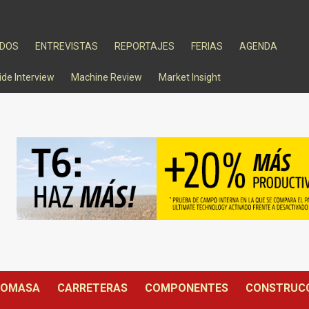
ADOS
ENTREVISTAS
REPORTAJES
FERIAS
AGENDA
ide Interview
Machine Review
Market Insight
IOMASA
CARRETERAS
COMPONENTES
CONSTRUC