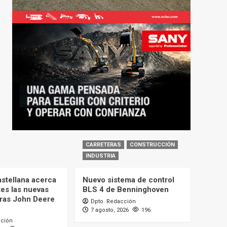
CARRETERAS
CONSTRUCCIÓN
INDUSTRIA
astellana acerca
Nuevo sistema de control
tes las nuevas
BLS 4 de Benninghoven
ras John Deere
Dpto. Redacción
7 agosto, 2026
196
cción