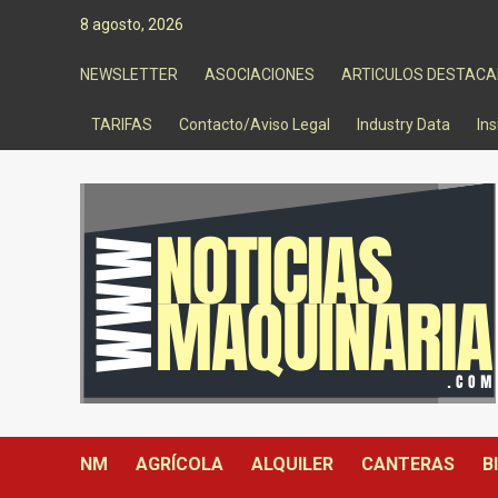
Saltar
8 agosto, 2026
al
contenido
NEWSLETTER
ASOCIACIONES
ARTICULOS DESTAC
TARIFAS
Contacto/Aviso Legal
Industry Data
Ins
NM
AGRÍCOLA
ALQUILER
CANTERAS
B