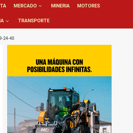
NTA
MERCADO
MINERIA
MOTORES
IA
TRANSPORTE
9-24-40