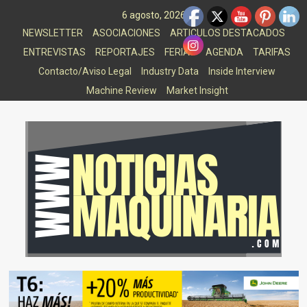
Saltar
6 agosto, 2026
al
NEWSLETTER
ASOCIACIONES
ARTICULOS DESTACADOS
contenido
ENTREVISTAS
REPORTAJES
FERIAS
AGENDA
TARIFAS
Contacto/Aviso Legal
Industry Data
Inside Interview
Machine Review
Market Insight