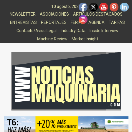
Saltar
10 agosto, 2026
al
NEWSLETTER
ASOCIACIONES
ARTICULOS DESTACADOS
contenido
ENTREVISTAS
REPORTAJES
FERIAS
AGENDA
TARIFAS
Contacto/Aviso Legal
Industry Data
Inside Interview
Machine Review
Market Insight