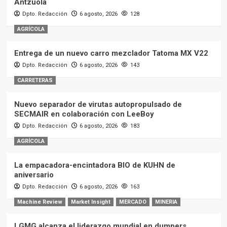
Antzuola
Dpto. Redacción
6 agosto, 2026
128
AGRÍCOLA
Entrega de un nuevo carro mezclador Tatoma MX V22
Dpto. Redacción
6 agosto, 2026
143
CARRETERAS
Nuevo separador de virutas autopropulsado de
SECMAIR en colaboración con LeeBoy
Dpto. Redacción
6 agosto, 2026
183
AGRÍCOLA
La empacadora-encintadora BIO de KUHN de
aniversario
Dpto. Redacción
6 agosto, 2026
163
Machine Review
Market Insight
MERCADO
MINERIA
LGMG alcanza el liderazgo mundial en dumpers