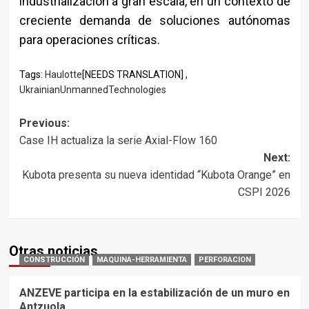
industrialización a gran escala, en un contexto de
creciente demanda de soluciones autónomas
para operaciones críticas.
Tags:
Haulotte
[NEEDS TRANSLATION] ,
UkrainianUnmannedTechnologies
Post
Previous:
Case IH actualiza la serie Axial-Flow 160
navigation
Next:
Kubota presenta su nueva identidad “Kubota Orange” en
CSPI 2026
Otras noticias
CONSTRUCCIÓN
MAQUINA-HERRAMIENTA
PERFORACION
ANZEVE participa en la estabilización de un muro en
Antzuola