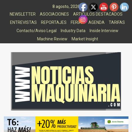
Saltar
8 agosto, 2026
al
NEWSLETTER
ASOCIACIONES
ARTICULOS DESTACADOS
contenido
ENTREVISTAS
REPORTAJES
FERIAS
AGENDA
TARIFAS
Contacto/Aviso Legal
Industry Data
Inside Interview
Machine Review
Market Insight