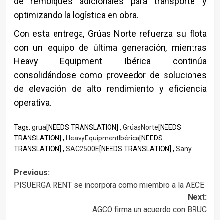
de remolques adicionales para transporte y
optimizando la logística en obra.
Con esta entrega, Grúas Norte refuerza su flota
con un equipo de última generación, mientras
Heavy Equipment Ibérica continúa
consolidándose como proveedor de soluciones
de elevación de alto rendimiento y eficiencia
operativa.
Tags:
grua
[NEEDS TRANSLATION] ,
GrúasNorte
[NEEDS
TRANSLATION] ,
HeavyEquipmentIbérica
[NEEDS
TRANSLATION] ,
SAC2500E
[NEEDS TRANSLATION] ,
Sany
Post
Previous:
PISUERGA RENT se incorpora como miembro a la AECE
navigation
Next:
AGCO firma un acuerdo con BRUC