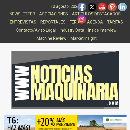
Saltar
10 agosto, 2026
al
NEWSLETTER
ASOCIACIONES
ARTICULOS DESTACADOS
contenido
ENTREVISTAS
REPORTAJES
FERIAS
AGENDA
TARIFAS
Contacto/Aviso Legal
Industry Data
Inside Interview
Machine Review
Market Insight