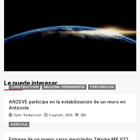
Le puede interesar
CONSTRUCCIÓN
MAQUINA-HERRAMIENTA
PERFORACION
ANZEVE participa en la estabilización de un muro en
Antzuola
Dpto. Redacción
6 agosto, 2026
282
AGRÍCOLA
Entrega de un nuevo carro mezclador Tatoma MX V22