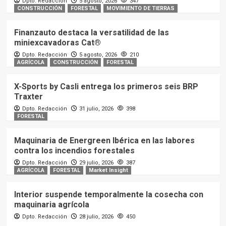
Dpto. Redacción
5 agosto, 2026
347
CONSTRUCCIÓN
FORESTAL
MOVIMIENTO DE TIERRAS
Finanzauto destaca la versatilidad de las
miniexcavadoras Cat®
Dpto. Redacción
5 agosto, 2026
210
AGRÍCOLA
CONSTRUCCIÓN
FORESTAL
X-Sports by Casli entrega los primeros seis BRP
Traxter
Dpto. Redacción
31 julio, 2026
398
FORESTAL
Maquinaria de Energreen Ibérica en las labores
contra los incendios forestales
Dpto. Redacción
29 julio, 2026
387
AGRÍCOLA
FORESTAL
Market Insight
Interior suspende temporalmente la cosecha con
maquinaria agrícola
Dpto. Redacción
28 julio, 2026
450