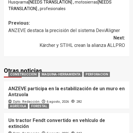
Husqvarna
[NEEDS TRANSLATION] ,
motosierras
[NEEDS
TRANSLATION] ,
profesionales
Post
Previous:
ANZEVE destaca la precisión del sistema DeviAligner
navigation
Next:
Kärcher y STIHL crean la alianza ALLPRO
Otras noticias
CONSTRUCCIÓN
MAQUINA-HERRAMIENTA
PERFORACION
ANZEVE participa en la estabilización de un muro en
Antzuola
Dpto. Redacción
6 agosto, 2026
282
AGRÍCOLA
FORESTAL
Un tractor Fendt convertido en vehículo de
extinción