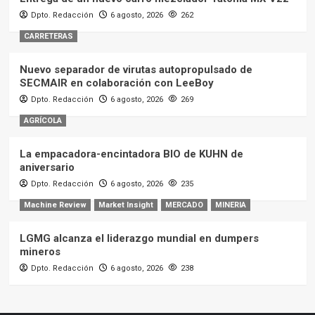
Dpto. Redacción
6 agosto, 2026
262
CARRETERAS
Nuevo separador de virutas autopropulsado de
SECMAIR en colaboración con LeeBoy
Dpto. Redacción
6 agosto, 2026
269
AGRÍCOLA
La empacadora-encintadora BIO de KUHN de
aniversario
Dpto. Redacción
6 agosto, 2026
235
Machine Review
Market Insight
MERCADO
MINERIA
LGMG alcanza el liderazgo mundial en dumpers
mineros
Dpto. Redacción
6 agosto, 2026
238