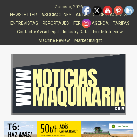
Saltar
7 agosto, 2026
al
NEWSLETTER
ASOCIACIONES
ARTICULOS DESTACADOS
contenido
ENTREVISTAS
REPORTAJES
FERIAS
AGENDA
TARIFAS
Contacto/Aviso Legal
Industry Data
Inside Interview
Machine Review
Market Insight