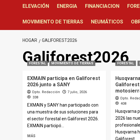
ELEVACIÓN
ENERGIA
FINANCIACION
FORE
MOVIMIENTO DE TIERRAS
NEUMÁTICOS
OBR
HOGAR
GALIFOREST2026
Galiforest2026
FORESTAL
MOVIMIENTO DE TIERRAS
FORESTAL
EXMAIN participa en Galiforest
Husqvarna
2026 junto a SANY
Galifores
motosierr
Dpto. Redacción
7 julio, 2026
338
Dpto. Reda
408
EXMAIN y SANY han participado con
Husqvarna p
una muestra de sus soluciones para
2026 las nu
el sector forestal en Galiforest 2026.
profesional
EXMAIN participó...
Husqvarna ha
MÁS
Galiforest...