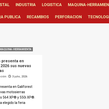
STAL
INDUSTRIA
LOGISTICA
MAQUINA-HERRAMIE
A PUBLICA
RECAMBIOS
PERFORACION
TECNOLOG
MAQUINA-HERRAMIENTA
 presenta en
t 2026 sus nuevas
as
cción
3 julio, 2026
resenta en Galiforest
evas motosierras
es 564 XP® y 550i XP®.
 elegido la feria