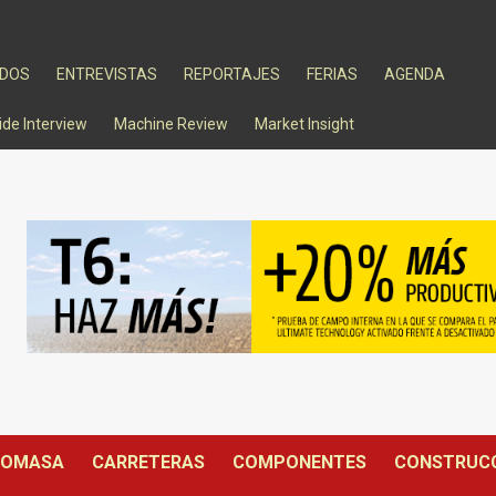
ADOS
ENTREVISTAS
REPORTAJES
FERIAS
AGENDA
ide Interview
Machine Review
Market Insight
IOMASA
CARRETERAS
COMPONENTES
CONSTRUC