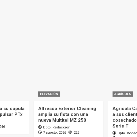
ELEVACIÓN
AGRÍCOLA
a su cúpula
Alfresco Exterior Cleaning
Agrícola C
mpulsar PTx
amplía su flota con una
a sus clien
nueva Multitel MZ 250
cosechado
Serie T
246
Dpto. Redacción
7 agosto, 2026
226
Dpto. Reda