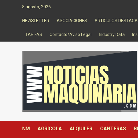
Saltar
8 agosto, 2026
al
contenido
NEWSLETTER
ASOCIACIONES
ARTICULOS DESTAC
TARIFAS
Contacto/Aviso Legal
Industry Data
Ins
NM
AGRÍCOLA
ALQUILER
CANTERAS
B