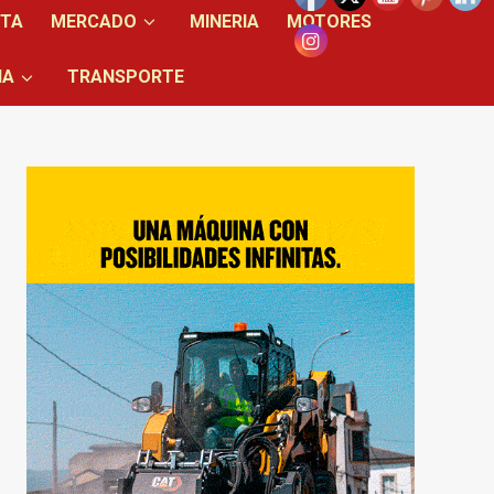
NTA
MERCADO
MINERIA
MOTORES
IA
TRANSPORTE