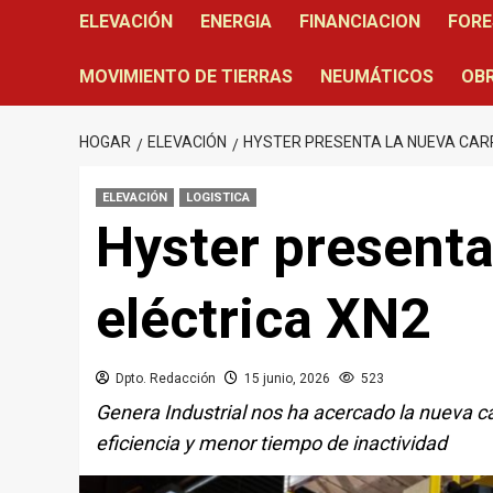
ELEVACIÓN
ENERGIA
FINANCIACION
FORE
MOVIMIENTO DE TIERRAS
NEUMÁTICOS
OBR
HOGAR
ELEVACIÓN
HYSTER PRESENTA LA NUEVA CARR
ELEVACIÓN
LOGISTICA
Hyster presenta 
eléctrica XN2
Dpto. Redacción
15 junio, 2026
523
Genera Industrial nos ha acercado la nueva ca
eficiencia y menor tiempo de inactividad