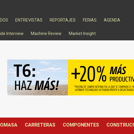
ADOS
ENTREVISTAS
REPORTAJES
FERIAS
AGENDA
ide Interview
Machine Review
Market Insight
IOMASA
CARRETERAS
COMPONENTES
CONSTRUC