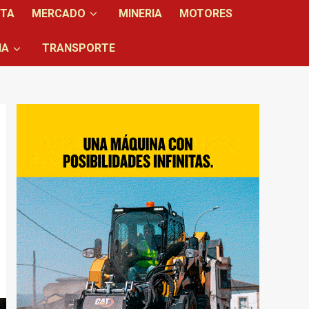
NTA
MERCADO
MINERIA
MOTORES
IA
TRANSPORTE