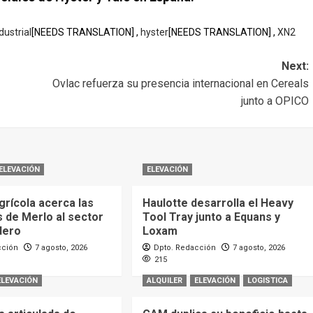
ustrial
[NEEDS TRANSLATION] ,
hyster
[NEEDS TRANSLATION] ,
XN2
Next:
Ovlac refuerza su presencia internacional en Cereals
junto a OPICO
ELEVACIÓN
ELEVACIÓN
grícola acerca las
Haulotte desarrolla el Heavy
 de Merlo al sector
Tool Tray junto a Equans y
dero
Loxam
cción
7 agosto, 2026
Dpto. Redacción
7 agosto, 2026
215
ELEVACIÓN
ALQUILER
ELEVACIÓN
LOGISTICA