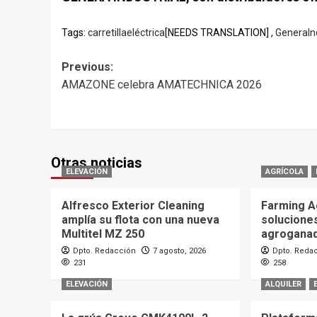
Tags:
carretillaeléctrica
[NEEDS TRANSLATION] ,
GeneraInd
Post
Previous:
AMAZONE celebra AMATECHNICA 2026
navigation
Otras noticias
ELEVACIÓN
AGRÍCOLA
Alfresco Exterior Cleaning
Farming A
amplía su flota con una nueva
soluciones
Multitel MZ 250
agrogana
Dpto. Redacción
7 agosto, 2026
Dpto. Reda
231
258
ELEVACIÓN
ALQUILER