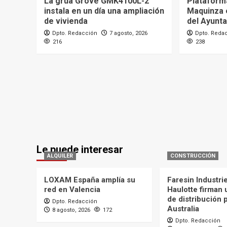
La grúa Grove GMK4100L-2
Plataforma
instala en un día una ampliación
Maquinza 
de vivienda
del Ayunt
Dpto. Redacción
7 agosto, 2026
Dpto. Reda
216
238
Le puede interesar
ALQUILER
CONSTRUCCIÓN
LOXAM España amplía su
Faresin Industri
red en Valencia
Haulotte firman
de distribución 
Dpto. Redacción
Australia
8 agosto, 2026
172
Dpto. Redacción