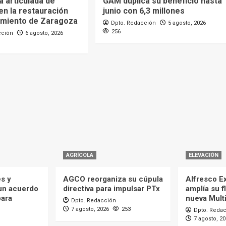
 articulada de
GAM duplica su beneficio hasta
en la restauración
junio con 6,3 millones
amiento de Zaragoza
Dpto. Redacción
5 agosto, 2026
256
cción
6 agosto, 2026
AGRÍCOLA
ELEVACIÓN
es y
AGCO reorganiza su cúpula
Alfresco Ex
 un acuerdo
directiva para impulsar PTx
amplía su f
para
nueva Mult
Dpto. Redacción
7 agosto, 2026
253
Dpto. Reda
7 agosto, 2