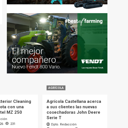
AGRÍCOLA
terior Cleaning
Agrícola Castellana acerca
lota con una
a sus clientes las nuevas
itel MZ 250
cosechadoras John Deere
Serie T
cción
026
231
Dpto. Redacción