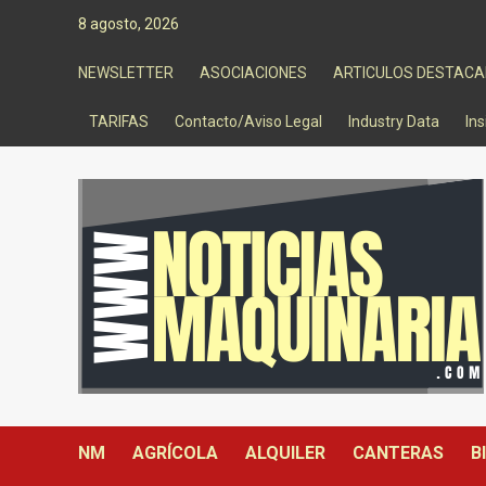
Saltar
8 agosto, 2026
al
contenido
NEWSLETTER
ASOCIACIONES
ARTICULOS DESTAC
TARIFAS
Contacto/Aviso Legal
Industry Data
Ins
NM
AGRÍCOLA
ALQUILER
CANTERAS
B