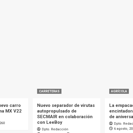
CARRETERAS
AGRÍCOLA
uevo carro
Nuevo separador de virutas
La empaca
ma MX V22
autopropulsado de
encintador
SECMAIR en colaboración
de aniversa
con LeeBoy
260
Dpto. Reda
6 agosto, 2
Dpto. Redacción