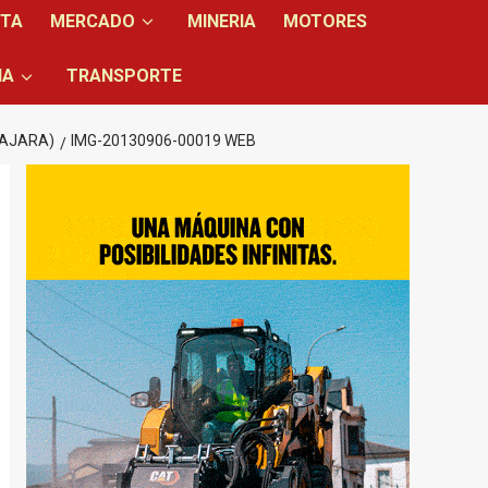
NTA
MERCADO
MINERIA
MOTORES
IA
TRANSPORTE
LAJARA)
IMG-20130906-00019 WEB