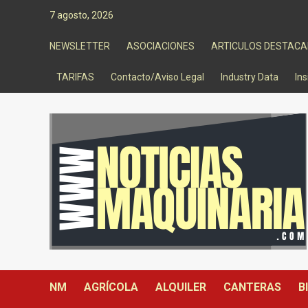
Saltar
7 agosto, 2026
al
contenido
NEWSLETTER
ASOCIACIONES
ARTICULOS DESTAC
TARIFAS
Contacto/Aviso Legal
Industry Data
Ins
NM
AGRÍCOLA
ALQUILER
CANTERAS
B