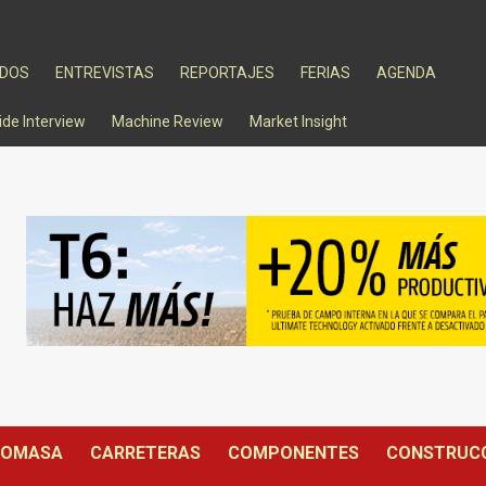
ADOS
ENTREVISTAS
REPORTAJES
FERIAS
AGENDA
ide Interview
Machine Review
Market Insight
IOMASA
CARRETERAS
COMPONENTES
CONSTRUC