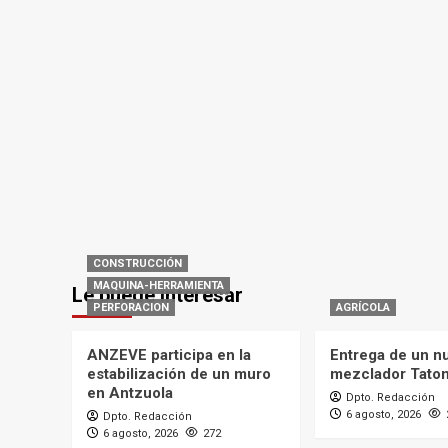
CONSTRUCCIÓN
MAQUINA-HERRAMIENTA
Le puede interesar
PERFORACION
AGRÍCOLA
ANZEVE participa en la
Entrega de un n
estabilización de un muro
mezclador Tato
en Antzuola
Dpto. Redacción
6 agosto, 2026
Dpto. Redacción
6 agosto, 2026
272