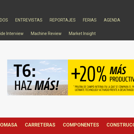
ADOS
ENTREVISTAS
REPORTAJES
FERIAS
AGENDA
ide Interview
Machine Review
Market Insight
IOMASA
CARRETERAS
COMPONENTES
CONSTRUC