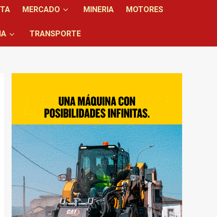
NTA
MERCADO
MINERIA
MOTORES
IA
TRANSPORTE