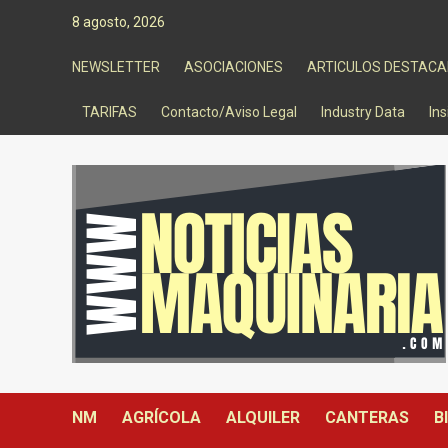
Saltar
8 agosto, 2026
al
contenido
NEWSLETTER
ASOCIACIONES
ARTICULOS DESTAC
TARIFAS
Contacto/Aviso Legal
Industry Data
Ins
NM
AGRÍCOLA
ALQUILER
CANTERAS
B