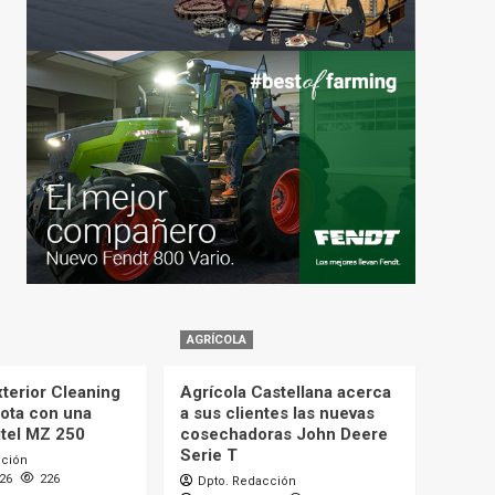
AGRÍCOLA
terior Cleaning
Agrícola Castellana acerca
lota con una
a sus clientes las nuevas
itel MZ 250
cosechadoras John Deere
Serie T
cción
026
226
Dpto. Redacción