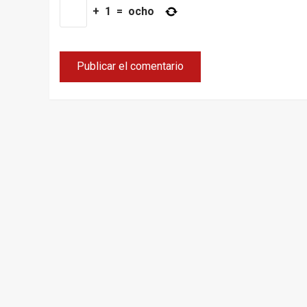
+
1
=
ocho