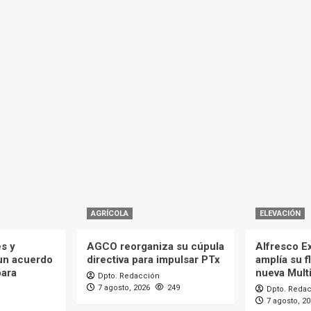
AGRÍCOLA
ELEVACIÓN
es y
AGCO reorganiza su cúpula
Alfresco Ex
 un acuerdo
directiva para impulsar PTx
amplía su f
para
nueva Mult
Dpto. Redacción
7 agosto, 2026
249
Dpto. Reda
7 agosto, 2