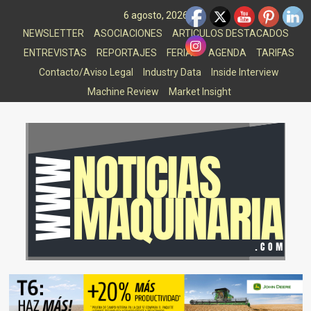
Saltar
6 agosto, 2026
al
NEWSLETTER
ASOCIACIONES
ARTICULOS DESTACADOS
contenido
ENTREVISTAS
REPORTAJES
FERIAS
AGENDA
TARIFAS
Contacto/Aviso Legal
Industry Data
Inside Interview
Machine Review
Market Insight