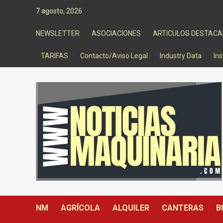
Saltar
7 agosto, 2026
al
contenido
NEWSLETTER
ASOCIACIONES
ARTICULOS DESTAC
TARIFAS
Contacto/Aviso Legal
Industry Data
Ins
NM
AGRÍCOLA
ALQUILER
CANTERAS
B