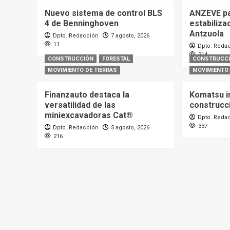
Nuevo sistema de control BLS
ANZEVE par
4 de Benninghoven
estabiliza
Antzuola
Dpto. Redacción
7 agosto, 2026
11
Dpto. Reda
314
CONSTRUCCIÓN
FORESTAL
CONSTRUCC
MOVIMIENTO DE TIERRAS
MOVIMIENTO 
Finanzauto destaca la
Komatsu i
versatilidad de las
construcc
miniexcavadoras Cat®
Dpto. Reda
337
Dpto. Redacción
5 agosto, 2026
216