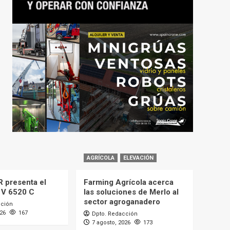
AGRÍCOLA
ELEVACIÓN
 presenta el
Farming Agrícola acerca
 V 6520 C
las soluciones de Merlo al
sector agroganadero
cción
026
167
Dpto. Redacción
7 agosto, 2026
173