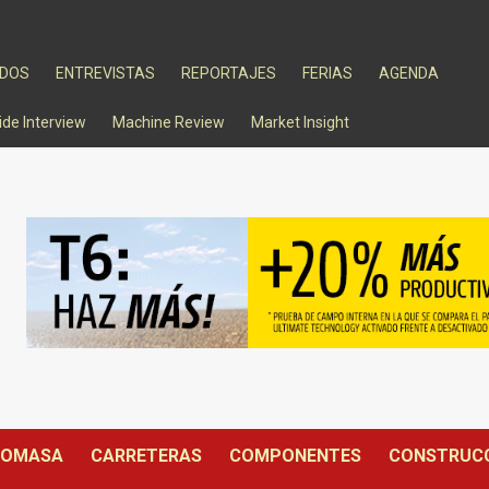
ADOS
ENTREVISTAS
REPORTAJES
FERIAS
AGENDA
ide Interview
Machine Review
Market Insight
IOMASA
CARRETERAS
COMPONENTES
CONSTRUC