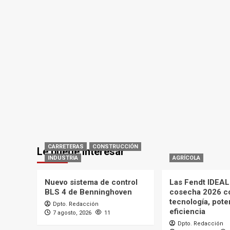
CARRETERAS
CONSTRUCCIÓN
Le puede interesar
INDUSTRIA
AGRÍCOLA
Nuevo sistema de control
Las Fendt IDEAL 
BLS 4 de Benninghoven
cosecha 2026 c
tecnología, pote
Dpto. Redacción
eficiencia
7 agosto, 2026
11
Dpto. Redacción