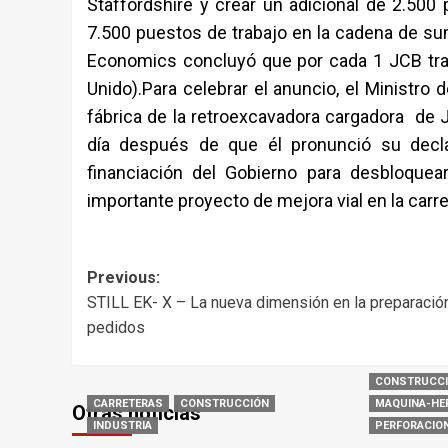
Staffordshire y crear un adicional de 2.500
7.500 puestos de trabajo en la cadena de sum
Economics concluyó que por cada 1 JCB trab
Unido).Para celebrar el anuncio, el Ministro
fábrica de la retroexcavadora cargadora de J
día después de que él pronunció su decl
financiación del Gobierno para desbloque
importante proyecto de mejora vial en la carr
Post
Previous:
STILL EK- X – La nueva dimensión en la preparació
navigation
pedidos
CONSTRUCC
CARRETERAS
CONSTRUCCIÓN
MAQUINA-HE
Otras noticias
INDUSTRIA
PERFORACIO