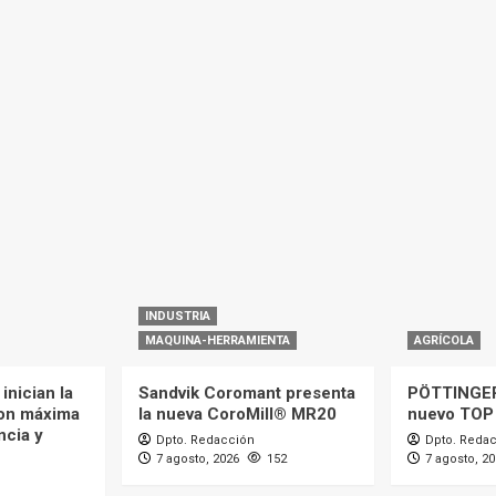
INDUSTRIA
MAQUINA-HERRAMIENTA
AGRÍCOLA
inician la
Sandvik Coromant presenta
PÖTTINGER
on máxima
la nueva CoroMill® MR20
nuevo TOP
ncia y
Dpto. Redacción
Dpto. Reda
7 agosto, 2026
152
7 agosto, 2