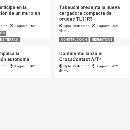
ticipa en la
Takeuchi presenta la nueva
ción de un muro en
cargadora compacta de
orugas TL11R3
cción
6 agosto, 2026
Dpto. Redacción
6 agosto, 2026
212
IÓN
DE TIERRAS
CONSTRUCCIÓN
NEUMÁTICOS
mpulsa la
Continental lanza el
ión autónoma
CrossContact A/T²
cción
4 agosto, 2026
Dpto. Redacción
4 agosto, 2026
253