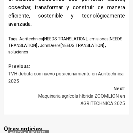
cosechar, transformar y construir de manera
eficiente, sostenible y tecnológicamente
avanzada.
Tags:
Agritechnica
[NEEDS TRANSLATION] ,
emisiones
[NEEDS
TRANSLATION] ,
JohnDeere
[NEEDS TRANSLATION] ,
soluciones
Post
Previous:
TVH debuta con nuevo posicionamiento en Agritechnica
navigation
2025
Next:
Maquinaria agrícola híbrida ZOOMLION en
AGRITECHNICA 2025
Otras noticias
AGRÍCOLA
FORESTAL