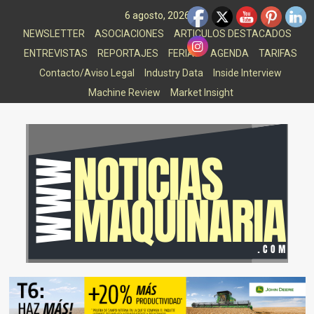
Saltar
6 agosto, 2026
al
NEWSLETTER
ASOCIACIONES
ARTICULOS DESTACADOS
contenido
ENTREVISTAS
REPORTAJES
FERIAS
AGENDA
TARIFAS
Contacto/Aviso Legal
Industry Data
Inside Interview
Machine Review
Market Insight