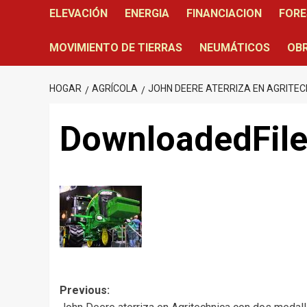
ELEVACIÓN
ENERGIA
FINANCIACION
FORE
MOVIMIENTO DE TIERRAS
NEUMÁTICOS
OBR
HOGAR
AGRÍCOLA
JOHN DEERE ATERRIZA EN AGRITE
DownloadedFil
Post
Previous: