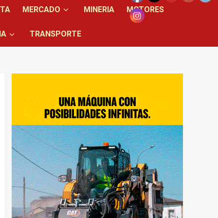
NTA
MERCADO
MINERIA
MOTORES
IA
TRANSPORTE