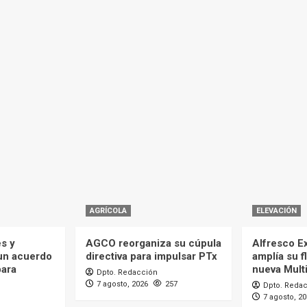
AGRÍCOLA
ELEVACIÓN
es y
AGCO reorganiza su cúpula
Alfresco Ex
 un acuerdo
directiva para impulsar PTx
amplía su f
para
nueva Mult
Dpto. Redacción
7 agosto, 2026
257
Dpto. Reda
7 agosto, 2