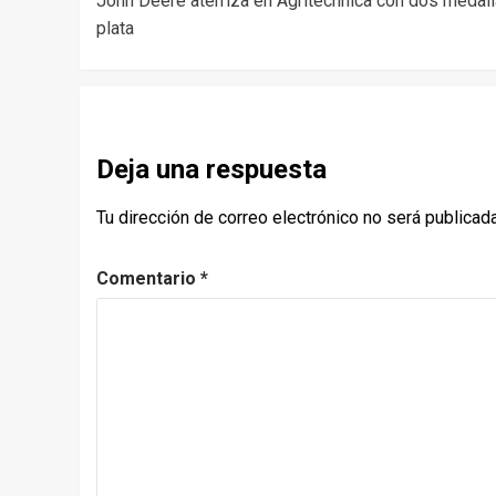
John Deere aterriza en Agritechnica con dos medal
navigation
plata
Deja una respuesta
Tu dirección de correo electrónico no será publicada
Comentario
*