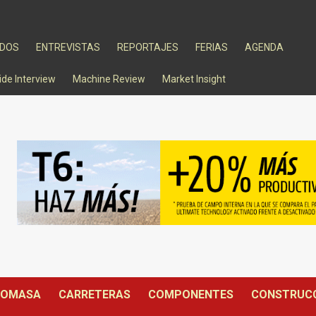
ADOS
ENTREVISTAS
REPORTAJES
FERIAS
AGENDA
ide Interview
Machine Review
Market Insight
IOMASA
CARRETERAS
COMPONENTES
CONSTRUC