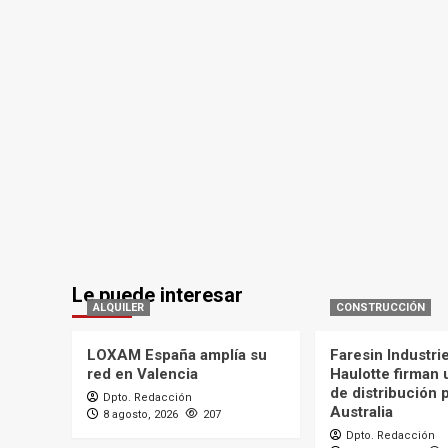
Le puede interesar
ALQUILER
CONSTRUCCIÓN
LOXAM España amplía su
Faresin Industri
red en Valencia
Haulotte firman
de distribución 
Dpto. Redacción
Australia
8 agosto, 2026
207
Dpto. Redacción