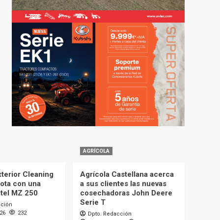
AGRÍCOLA
terior Cleaning
Agrícola Castellana acerca
lota con una
a sus clientes las nuevas
itel MZ 250
cosechadoras John Deere
Serie T
cción
026
232
Dpto. Redacción