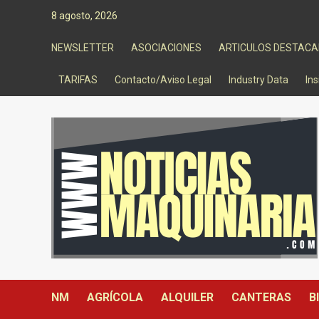
Saltar
8 agosto, 2026
al
contenido
NEWSLETTER
ASOCIACIONES
ARTICULOS DESTAC
TARIFAS
Contacto/Aviso Legal
Industry Data
Ins
NM
AGRÍCOLA
ALQUILER
CANTERAS
B