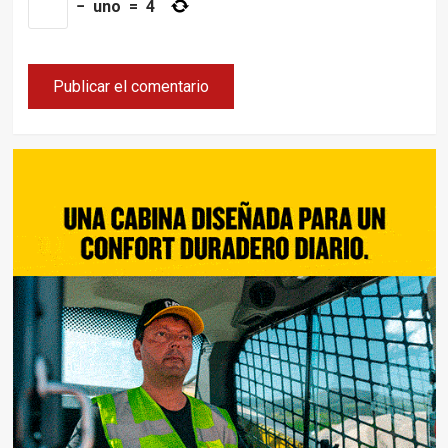
−
uno
=
4