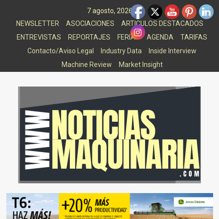
Saltar
7 agosto, 2026
al
NEWSLETTER
ASOCIACIONES
ARTICULOS DESTACADOS
contenido
ENTREVISTAS
REPORTAJES
FERIAS
AGENDA
TARIFAS
Contacto/Aviso Legal
Industry Data
Inside Interview
Machine Review
Market Insight