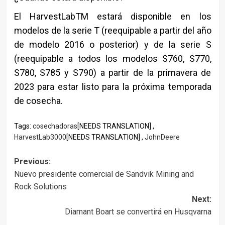
El HarvestLabTM estará disponible en los
modelos de la serie T (reequipable a partir del año
de modelo 2016 o posterior) y de la serie S
(reequipable a todos los modelos S760, S770,
S780, S785 y S790) a partir de la primavera de
2023 para estar listo para la próxima temporada
de cosecha.
Tags:
cosechadoras
[NEEDS TRANSLATION] ,
HarvestLab3000
[NEEDS TRANSLATION] ,
JohnDeere
Post
Previous:
Nuevo presidente comercial de Sandvik Mining and
navigation
Rock Solutions
Next:
Diamant Boart se convertirá en Husqvarna