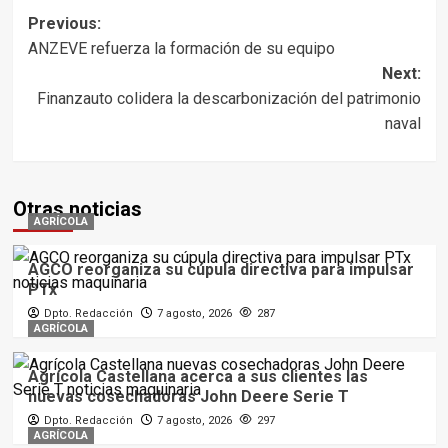
Post
Previous:
ANZEVE refuerza la formación de su equipo
navigation
Next:
Finanzauto colidera la descarbonización del patrimonio
naval
Otras noticias
AGRÍCOLA
AGCO reorganiza su cúpula directiva para impulsar
PTx
Dpto. Redacción
7 agosto, 2026
287
AGRÍCOLA
Agrícola Castellana acerca a sus clientes las
nuevas cosechadoras John Deere Serie T
Dpto. Redacción
7 agosto, 2026
297
AGRÍCOLA