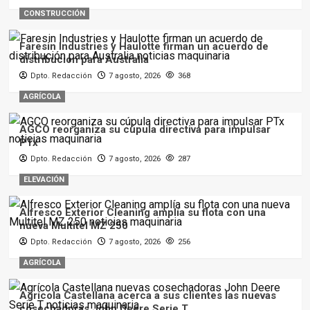
CONSTRUCCIÓN
Faresin Industries y Haulotte firman un acuerdo de
distribución para Australia
Dpto. Redacción
7 agosto, 2026
368
AGRÍCOLA
AGCO reorganiza su cúpula directiva para impulsar
PTx
Dpto. Redacción
7 agosto, 2026
287
ELEVACIÓN
Alfresco Exterior Cleaning amplía su flota con una
nueva Multitel MZ 250
Dpto. Redacción
7 agosto, 2026
256
AGRÍCOLA
Agrícola Castellana acerca a sus clientes las nuevas
cosechadoras John Deere Serie T