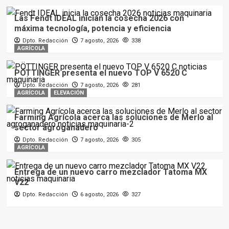
Las Fendt IDEAL inician la cosecha 2026 con
máxima tecnología, potencia y eficiencia
Dpto. Redacción
7 agosto, 2026
338
AGRÍCOLA
PÖTTINGER presenta el nuevo TOP V 6520 C
Dpto. Redacción
7 agosto, 2026
281
AGRÍCOLA
ELEVACIÓN
Farming Agrícola acerca las soluciones de Merlo al
sector agroganadero
Dpto. Redacción
7 agosto, 2026
305
AGRÍCOLA
Entrega de un nuevo carro mezclador Tatoma MX
V22
Dpto. Redacción
6 agosto, 2026
327