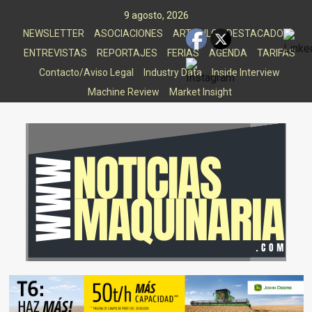
Saltar
9 agosto, 2026
al
NEWSLETTER
ASOCIACIONES
ARTICULOS DESTACADOS
contenido
ENTREVISTAS
REPORTAJES
FERIAS
AGENDA
TARIFAS
Contacto/Aviso Legal
Industry Data
Inside Interview
Machine Review
Market Insight