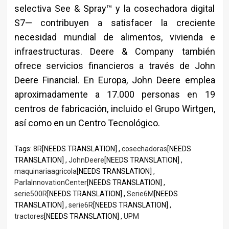
selectiva See & Spray™ y la cosechadora digital
S7— contribuyen a satisfacer la creciente
necesidad mundial de alimentos, vivienda e
infraestructuras. Deere & Company también
ofrece servicios financieros a través de John
Deere Financial. En Europa, John Deere emplea
aproximadamente a 17.000 personas en 19
centros de fabricación, incluido el Grupo Wirtgen,
así como en un Centro Tecnológico.
Tags:
8R
[NEEDS TRANSLATION] ,
cosechadoras
[NEEDS
TRANSLATION] ,
JohnDeere
[NEEDS TRANSLATION] ,
maquinariaagricola
[NEEDS TRANSLATION] ,
ParlaInnovationCenter
[NEEDS TRANSLATION] ,
serie500R
[NEEDS TRANSLATION] ,
Serie6M
[NEEDS
TRANSLATION] ,
serie6R
[NEEDS TRANSLATION] ,
tractores
[NEEDS TRANSLATION] ,
UPM