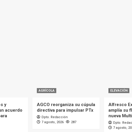
AGRÍCOLA
ELEVACIÓN
es y
AGCO reorganiza su cúpula
Alfresco Ex
 un acuerdo
directiva para impulsar PTx
amplía su f
para
nueva Mult
Dpto. Redacción
7 agosto, 2026
287
Dpto. Reda
7 agosto, 2