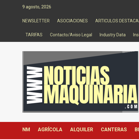
Saltar
9 agosto, 2026
al
contenido
NEWSLETTER
ASOCIACIONES
ARTICULOS DESTAC
TARIFAS
Contacto/Aviso Legal
Industry Data
Ins
NM
AGRÍCOLA
ALQUILER
CANTERAS
B