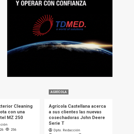
AGRÍCOLA
terior Cleaning
Agrícola Castellana acerca
lota con una
a sus clientes las nuevas
itel MZ 250
cosechadoras John Deere
Serie T
cción
026
256
Dpto. Redacción