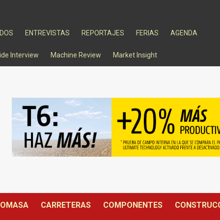
ADOS
ENTREVISTAS
REPORTAJES
FERIAS
AGENDA
ide Interview
Machine Review
Market Insight
IOMASA
CARRETERAS
COMPONENTES
CONSTRUC