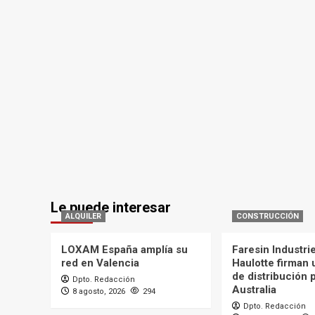
Le puede interesar
ALQUILER
CONSTRUCCIÓN
LOXAM España amplía su
Faresin Industri
red en Valencia
Haulotte firman
de distribución 
Dpto. Redacción
Australia
8 agosto, 2026
294
Dpto. Redacción