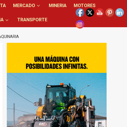
NTA
MERCADO
MINERIA
MOTORES
IA
TRANSPORTE
AQUINARIA