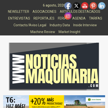
Saltar
6 agosto, 2026
al
NEWSLETTER
ASOCIACIONES
ARTICULOS DESTACADOS
contenido
ENTREVISTAS
REPORTAJES
FERIAS
AGENDA
TARIFAS
Contacto/Aviso Legal
Industry Data
Inside Interview
Machine Review
Market Insight