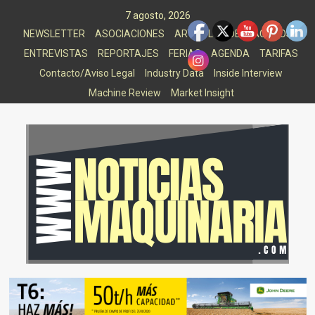
Saltar
7 agosto, 2026
al
NEWSLETTER
ASOCIACIONES
ARTICULOS DESTACADOS
contenido
ENTREVISTAS
REPORTAJES
FERIAS
AGENDA
TARIFAS
Contacto/Aviso Legal
Industry Data
Inside Interview
Machine Review
Market Insight