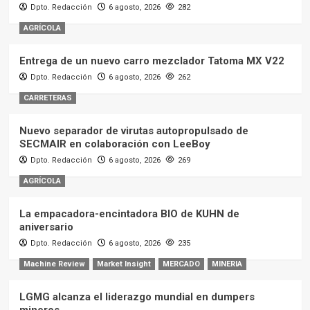
Dpto. Redacción
6 agosto, 2026
282
AGRÍCOLA
Entrega de un nuevo carro mezclador Tatoma MX V22
Dpto. Redacción
6 agosto, 2026
262
CARRETERAS
Nuevo separador de virutas autopropulsado de
SECMAIR en colaboración con LeeBoy
Dpto. Redacción
6 agosto, 2026
269
AGRÍCOLA
La empacadora-encintadora BIO de KUHN de
aniversario
Dpto. Redacción
6 agosto, 2026
235
Machine Review
Market Insight
MERCADO
MINERIA
LGMG alcanza el liderazgo mundial en dumpers
mineros