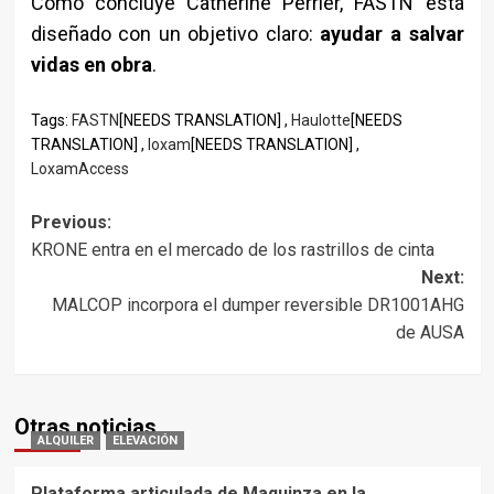
Como concluye Catherine Perrier, FASTN está
diseñado con un objetivo claro:
ayudar a salvar
vidas en obra
.
Tags:
FASTN
[NEEDS TRANSLATION] ,
Haulotte
[NEEDS
TRANSLATION] ,
loxam
[NEEDS TRANSLATION] ,
LoxamAccess
Post
Previous:
KRONE entra en el mercado de los rastrillos de cinta
navigation
Next:
MALCOP incorpora el dumper reversible DR1001AHG
de AUSA
Otras noticias
ALQUILER
ELEVACIÓN
Plataforma articulada de Maquinza en la