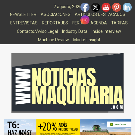
Saltar
7 agosto, 2026
al
NEWSLETTER
ASOCIACIONES
ARTICULOS DESTACADOS
contenido
ENTREVISTAS
REPORTAJES
FERIAS
AGENDA
TARIFAS
Contacto/Aviso Legal
Industry Data
Inside Interview
Machine Review
Market Insight