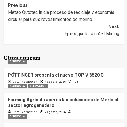
Post
Previous:
Metso Outotec inicia proceso de reciclaje y economía
navigation
circular para sus revestimientos de molino
Next:
Epiroc, junto con ASI Mining
Otras noticias
AGRÍCOLA
PÖTTINGER presenta el nuevo TOP V 6520 C
Dpto. Redacción
7 agosto, 2026
103
AGRÍCOLA
ELEVACIÓN
Farming Agrícola acerca las soluciones de Merlo al
sector agroganadero
Dpto. Redacción
7 agosto, 2026
101
AGRÍCOLA