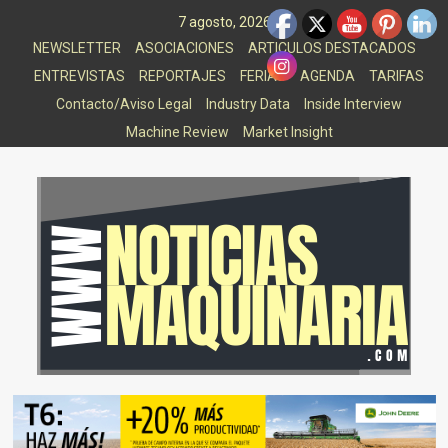
Saltar
7 agosto, 2026
al
NEWSLETTER
ASOCIACIONES
ARTICULOS DESTACADOS
contenido
ENTREVISTAS
REPORTAJES
FERIAS
AGENDA
TARIFAS
Contacto/Aviso Legal
Industry Data
Inside Interview
Machine Review
Market Insight