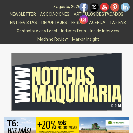
Saltar
7 agosto, 2026
al
NEWSLETTER
ASOCIACIONES
ARTICULOS DESTACADOS
contenido
ENTREVISTAS
REPORTAJES
FERIAS
AGENDA
TARIFAS
Contacto/Aviso Legal
Industry Data
Inside Interview
Machine Review
Market Insight