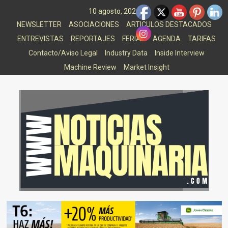
Saltar
10 agosto, 2026
al
NEWSLETTER
ASOCIACIONES
ARTICULOS DESTACADOS
contenido
ENTREVISTAS
REPORTAJES
FERIAS
AGENDA
TARIFAS
Contacto/Aviso Legal
Industry Data
Inside Interview
Machine Review
Market Insight