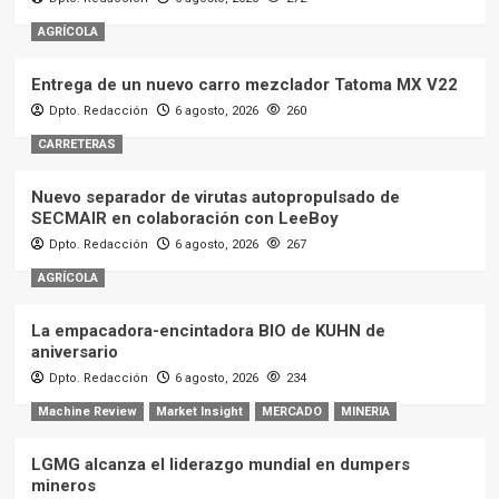
AGRÍCOLA
Entrega de un nuevo carro mezclador Tatoma MX V22
Dpto. Redacción
6 agosto, 2026
260
CARRETERAS
Nuevo separador de virutas autopropulsado de
SECMAIR en colaboración con LeeBoy
Dpto. Redacción
6 agosto, 2026
267
AGRÍCOLA
La empacadora-encintadora BIO de KUHN de
aniversario
Dpto. Redacción
6 agosto, 2026
234
Machine Review
Market Insight
MERCADO
MINERIA
LGMG alcanza el liderazgo mundial en dumpers
mineros