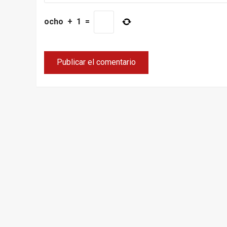
ocho
+
1
=