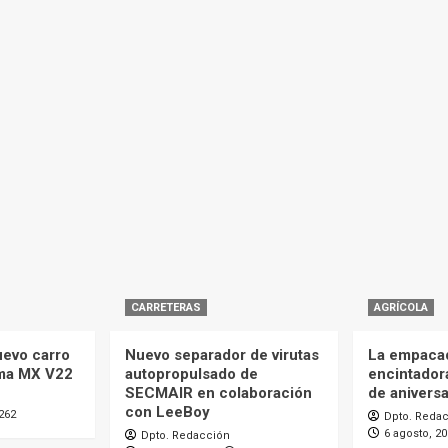
CARRETERAS
AGRÍCOLA
uevo carro
Nuevo separador de virutas
La empaca
ma MX V22
autopropulsado de
encintador
SECMAIR en colaboración
de aniversa
con LeeBoy
262
Dpto. Reda
6 agosto, 2
Dpto. Redacción