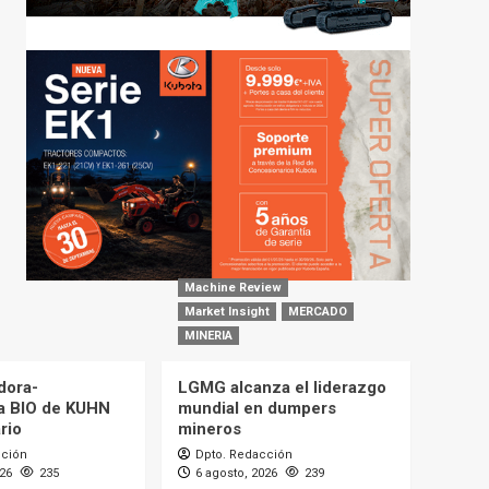
Machine Review
Market Insight
MERCADO
MINERIA
dora-
LGMG alcanza el liderazgo
a BIO de KUHN
mundial en dumpers
rio
mineros
cción
Dpto. Redacción
026
235
6 agosto, 2026
239