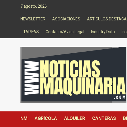
Saltar
7 agosto, 2026
al
contenido
NEWSLETTER
ASOCIACIONES
ARTICULOS DESTAC
TARIFAS
Contacto/Aviso Legal
Industry Data
Ins
NM
AGRÍCOLA
ALQUILER
CANTERAS
B