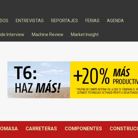
ADOS
ENTREVISTAS
REPORTAJES
FERIAS
AGENDA
ide Interview
Machine Review
Market Insight
IOMASA
CARRETERAS
COMPONENTES
CONSTRUC