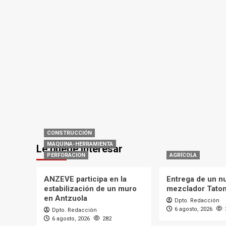
CONSTRUCCIÓN
MAQUINA-HERRAMIENTA
Le puede interesar
PERFORACION
AGRÍCOLA
ANZEVE participa en la
Entrega de un n
estabilización de un muro
mezclador Tato
en Antzuola
Dpto. Redacción
6 agosto, 2026
Dpto. Redacción
6 agosto, 2026
282