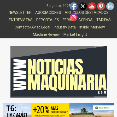
Saltar
6 agosto, 2026
al
NEWSLETTER
ASOCIACIONES
ARTICULOS DESTACADOS
contenido
ENTREVISTAS
REPORTAJES
FERIAS
AGENDA
TARIFAS
Contacto/Aviso Legal
Industry Data
Inside Interview
Machine Review
Market Insight