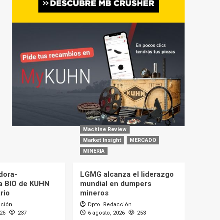
Machine Review
Market Insight
MERCADO
MINERIA
dora-
LGMG alcanza el liderazgo
a BIO de KUHN
mundial en dumpers
rio
mineros
cción
Dpto. Redacción
026
237
6 agosto, 2026
253