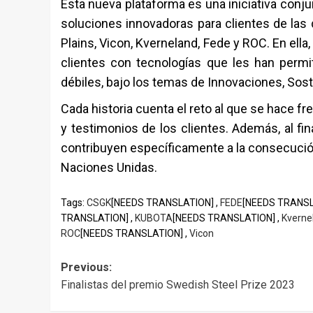
Esta nueva plataforma es una iniciativa conju
soluciones innovadoras para clientes de las
Plains, Vicon, Kverneland, Fede y ROC. En ell
clientes con tecnologías que les han permit
débiles, bajo los temas de Innovaciones, Sost
Cada historia cuenta el reto al que se hace fre
y testimonios de los clientes. Además, al f
contribuyen específicamente a la consecució
Naciones Unidas.
Tags:
CSGK
[NEEDS TRANSLATION] ,
FEDE
[NEEDS TRANSL
TRANSLATION] ,
KUBOTA
[NEEDS TRANSLATION] ,
Kverne
ROC
[NEEDS TRANSLATION] ,
Vicon
Post
Previous:
Finalistas del premio Swedish Steel Prize 2023
navigation