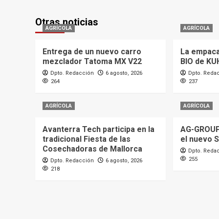
Otras noticias
AGRÍCOLA
AGRÍCOLA
Entrega de un nuevo carro
La empaca
mezclador Tatoma MX V22
BIO de KU
Dpto. Redacción
6 agosto, 2026
Dpto. Reda
264
237
AGRÍCOLA
AGRÍCOLA
Avanterra Tech participa en la
AG-GROUP
tradicional Fiesta de las
el nuevo 
Cosechadoras de Mallorca
Dpto. Reda
255
Dpto. Redacción
6 agosto, 2026
218