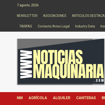
Saltar
7 agosto, 2026
al
contenido
NEWSLETTER
ASOCIACIONES
ARTICULOS DESTAC
TARIFAS
Contacto/Aviso Legal
Industry Data
Ins
NM
AGRÍCOLA
ALQUILER
CANTERAS
B