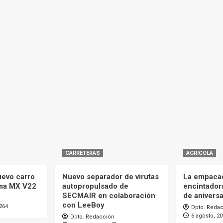
CARRETERAS
AGRÍCOLA
uevo carro
Nuevo separador de virutas
La empaca
ma MX V22
autopropulsado de
encintador
SECMAIR en colaboración
de aniversa
con LeeBoy
264
Dpto. Reda
6 agosto, 2
Dpto. Redacción