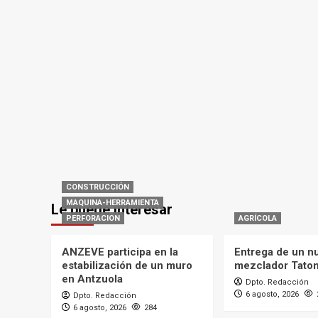
CONSTRUCCIÓN
MAQUINA-HERRAMIENTA
Le puede interesar
PERFORACION
AGRÍCOLA
ANZEVE participa en la
Entrega de un n
estabilización de un muro
mezclador Tato
en Antzuola
Dpto. Redacción
6 agosto, 2026
Dpto. Redacción
6 agosto, 2026
284