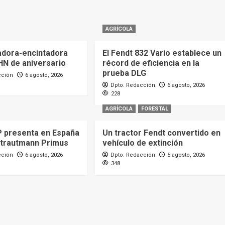
AGRÍCOLA
dora-encintadora
El Fendt 832 Vario establece un
HN de aniversario
récord de eficiencia en la
prueba DLG
cción
6 agosto, 2026
Dpto. Redacción
6 agosto, 2026
228
AGRÍCOLA
FORESTAL
 presenta en España
Un tractor Fendt convertido en
Strautmann Primus
vehículo de extinción
cción
6 agosto, 2026
Dpto. Redacción
5 agosto, 2026
348