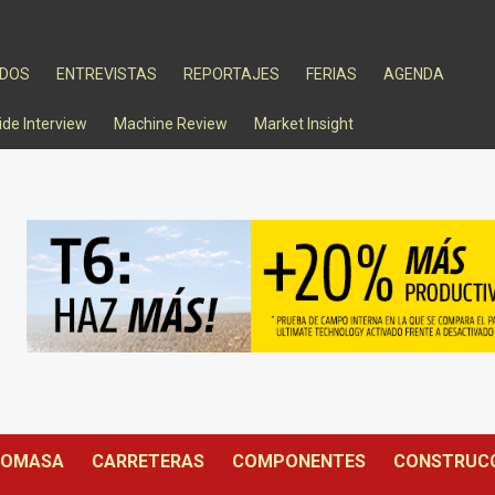
ADOS
ENTREVISTAS
REPORTAJES
FERIAS
AGENDA
ide Interview
Machine Review
Market Insight
IOMASA
CARRETERAS
COMPONENTES
CONSTRUC