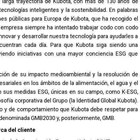
y larga trayectoria de Kubota, con más de 130 años de
cnologías inteligentes y la sostenibilidad. En palabras
ones públicas para Europa de Kubota, que ha recogido el
a empresa siempre ha intentado trabajar codo con codo
nnovar y desarrollar nuestra tecnología para ayudarles a
cuentran cada día. Para que Kubota siga siendo una
iendo iniciativas con una mayor conciencia ESG que
́n de su impacto medioambiental y la resolución de
riales en los ámbitos de la alimentación, el agua y el
do sus medidas ESG, únicas en su campo, como K-ESG,
osofía corporativa del Grupo (la Identidad Global Kubota).
ico y de comportamiento que Kubota debe respetar para
zo, denominada GMB2030 y, posteriormente, GMB.
ca del cliente