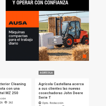
AGRÍCOLA
terior Cleaning
Agrícola Castellana acerca
lota con una
a sus clientes las nuevas
itel MZ 250
cosechadoras John Deere
Serie T
cción
026
262
Dpto. Redacción