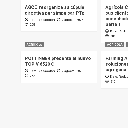
AGCO reorganiza su cúpula
Agrícola C
directiva para impulsar PTx
sus client
cosechad
Dpto. Redacción
7 agosto, 2026
Serie T
295
Dpto. Reda
308
AGRÍCOLA
AGRÍCOLA
PÖTTINGER presenta el nuevo
Farming A
TOP V 6520 C
soluciones
agrogana
Dpto. Redacción
7 agosto, 2026
282
Dpto. Reda
310