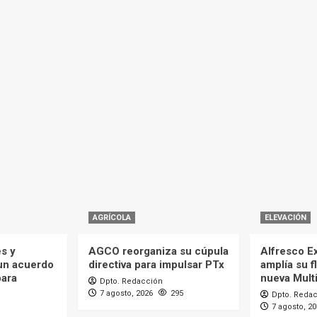
AGRÍCOLA
ELEVACIÓN
es y
AGCO reorganiza su cúpula
Alfresco Ex
 un acuerdo
directiva para impulsar PTx
amplía su f
para
nueva Mult
Dpto. Redacción
7 agosto, 2026
295
Dpto. Reda
7 agosto, 2