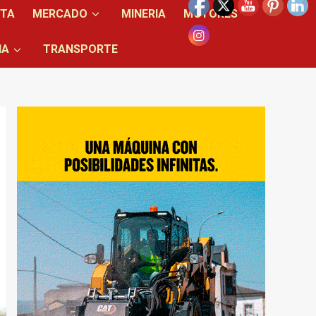
NTA
MERCADO
MINERIA
MOTORES
IA
TRANSPORTE