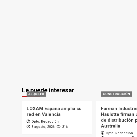
Le puede interesar
ALQUILER
CONSTRUCCIÓN
LOXAM España amplía su
Faresin Industri
red en Valencia
Haulotte firman
de distribución 
Dpto. Redacción
Australia
8 agosto, 2026
316
Dpto. Redacción