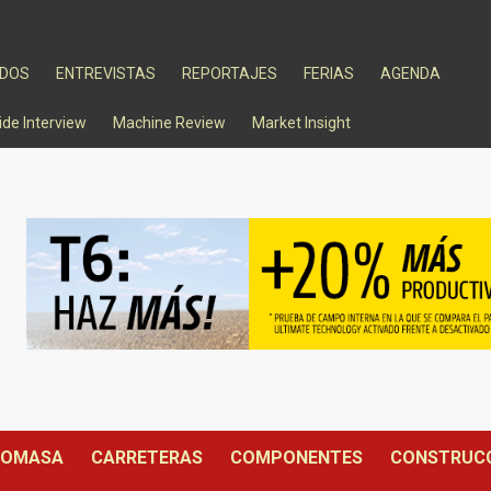
ADOS
ENTREVISTAS
REPORTAJES
FERIAS
AGENDA
ide Interview
Machine Review
Market Insight
IOMASA
CARRETERAS
COMPONENTES
CONSTRUC