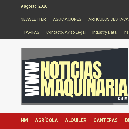
Saltar
9 agosto, 2026
al
contenido
NEWSLETTER
ASOCIACIONES
ARTICULOS DESTAC
TARIFAS
Contacto/Aviso Legal
Industry Data
Ins
NM
AGRÍCOLA
ALQUILER
CANTERAS
B