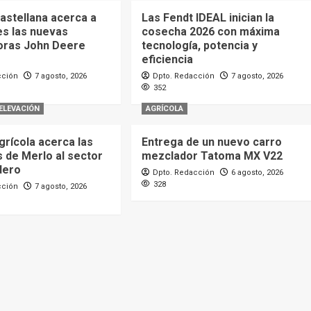
astellana acerca a
Las Fendt IDEAL inician la
es las nuevas
cosecha 2026 con máxima
oras John Deere
tecnología, potencia y
eficiencia
cción
7 agosto, 2026
Dpto. Redacción
7 agosto, 2026
352
ELEVACIÓN
AGRÍCOLA
grícola acerca las
Entrega de un nuevo carro
 de Merlo al sector
mezclador Tatoma MX V22
dero
Dpto. Redacción
6 agosto, 2026
328
cción
7 agosto, 2026