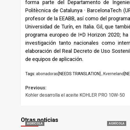
forma parte del Departamento de Ingenierí
Politècnica de Catalunya · BarcelonaTech (UP
profesor de la EEABB, así como del programa 
Universidad de Turín, en Italia. Gil, que ta
programa europeo de I+D Horizon 2020; ha 
investigación tanto nacionales como inter
elaboración del Real Decreto de Uso Sosteni
de equipos de aplicación.
Tags:
abonadoras
[NEEDS TRANSLATION] ,
Kverneland
[N
Post
Previous:
Kohler desarrolla el aceite KOHLER PRO 10W-50
navigation
Otras noticias
AGRÍCOLA
AGRÍCOLA