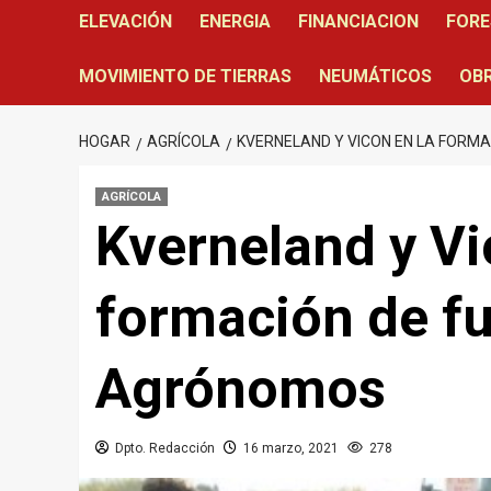
ELEVACIÓN
ENERGIA
FINANCIACION
FORE
MOVIMIENTO DE TIERRAS
NEUMÁTICOS
OBR
HOGAR
AGRÍCOLA
KVERNELAND Y VICON EN LA FORM
AGRÍCOLA
Kverneland y Vi
formación de fu
Agrónomos
Dpto. Redacción
16 marzo, 2021
278