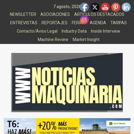
Saltar
7 agosto, 2026
al
NEWSLETTER
ASOCIACIONES
ARTICULOS DESTACADOS
contenido
ENTREVISTAS
REPORTAJES
FERIAS
AGENDA
TARIFAS
Contacto/Aviso Legal
Industry Data
Inside Interview
Machine Review
Market Insight