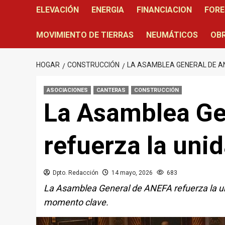
ELEVACIÓN
ENERGIA
FINANCIACION
FORE
MOVIMIENTO DE TIERRAS
NEUMÁTICOS
OBR
HOGAR
CONSTRUCCIÓN
LA ASAMBLEA GENERAL DE A
ASOCIACIONES
CANTERAS
CONSTRUCCIÓN
La Asamblea Ge
refuerza la uni
Dpto. Redacción
14 mayo, 2026
683
La Asamblea General de ANEFA refuerza la unid
momento clave.