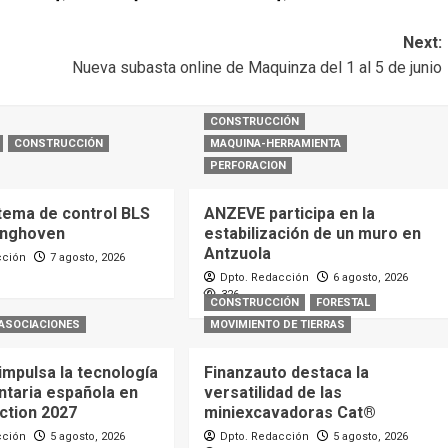
Next:
Nueva subasta online de Maquinza del 1 al 5 de junio
CONSTRUCCIÓN
CONSTRUCCIÓN
MAQUINA-HERRAMIENTA
PERFORACION
tema de control BLS
ANZEVE participa en la
inghoven
estabilización de un muro en
Antzuola
cción
7 agosto, 2026
Dpto. Redacción
6 agosto, 2026
326
CONSTRUCCIÓN
FORESTAL
ASOCIACIONES
MOVIMIENTO DE TIERRAS
mpulsa la tecnología
Finanzauto destaca la
ntaria española en
versatilidad de las
action 2027
miniexcavadoras Cat®
cción
5 agosto, 2026
Dpto. Redacción
5 agosto, 2026