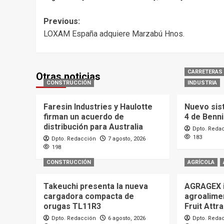
Post
Previous:
LOXAM España adquiere Marzabú Hnos.
navigation
CARRETERAS
Otras noticias
CONSTRUCCIÓN
INDUSTRIA
Faresin Industries y Haulotte
Nuevo sis
firman un acuerdo de
4 de Benn
distribución para Australia
Dpto. Reda
183
Dpto. Redacción
7 agosto, 2026
198
CONSTRUCCIÓN
AGRÍCOLA
Takeuchi presenta la nueva
AGRAGEX i
cargadora compacta de
agroalime
orugas TL11R3
Fruit Attr
Dpto. Redacción
6 agosto, 2026
Dpto. Reda