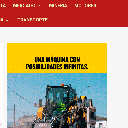
NTA
MERCADO
MINERIA
MOTORES
IA
TRANSPORTE