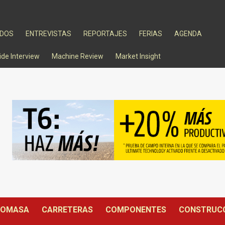
ADOS
ENTREVISTAS
REPORTAJES
FERIAS
AGENDA
ide Interview
Machine Review
Market Insight
IOMASA
CARRETERAS
COMPONENTES
CONSTRUC