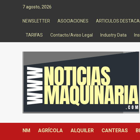
Saltar
7 agosto, 2026
al
contenido
NEWSLETTER
ASOCIACIONES
ARTICULOS DESTAC
TARIFAS
Contacto/Aviso Legal
Industry Data
Ins
NM
AGRÍCOLA
ALQUILER
CANTERAS
B