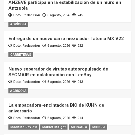
ANZEVE participa en la estabilización de un muro en
Antzuola
Dpto. Redacción
6 agosto, 2026
245
AGRÍCOLA
Entrega de un nuevo carro mezclador Tatoma MX V22
Dpto. Redacción
6 agosto, 2026
232
CARRETERAS
Nuevo separador de virutas autopropulsado de
SECMAIR en colaboración con LeeBoy
Dpto. Redacción
6 agosto, 2026
243
AGRÍCOLA
La empacadora-encintadora BIO de KUHN de
aniversario
Dpto. Redacción
6 agosto, 2026
214
Machine Review
Market Insight
MERCADO
MINERIA