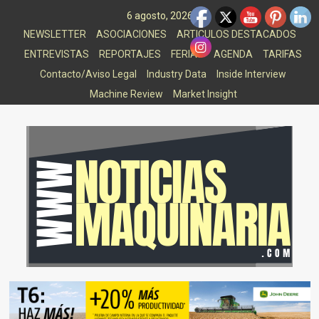
Saltar
6 agosto, 2026
al
NEWSLETTER
ASOCIACIONES
ARTICULOS DESTACADOS
contenido
ENTREVISTAS
REPORTAJES
FERIAS
AGENDA
TARIFAS
Contacto/Aviso Legal
Industry Data
Inside Interview
Machine Review
Market Insight