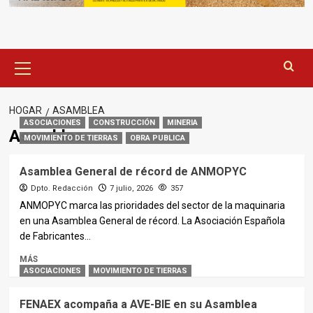
Menú
principal
HOGAR
ASAMBLEA
ASOCIACIONES
CONSTRUCCIÓN
MINERIA
Asamblea
MOVIMIENTO DE TIERRAS
OBRA PUBLICA
Asamblea General de récord de ANMOPYC
Dpto. Redacción
7 julio, 2026
357
ANMOPYC marca las prioridades del sector de la maquinaria
en una Asamblea General de récord. La Asociación Española
de Fabricantes...
MÁS
ASOCIACIONES
MOVIMIENTO DE TIERRAS
FENAEX acompaña a AVE-BIE en su Asamblea