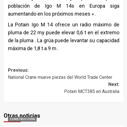
población de Igo M 14s en Europa siga
aumentando en los próximos meses » .
La Potain Igo M 14 ofrece un radio máximo de
pluma de 22 my puede elevar 0,6 t en el extremo
de la pluma . La grúa puede levantar su capacidad
máxima de 1,8 t a 9 m .
Post
Previous:
National Crane mueve piezas del World Trade Center
navigation
Next:
Potain MCT385 en Australia
Otras noticias
CONSTRUCCIÓN