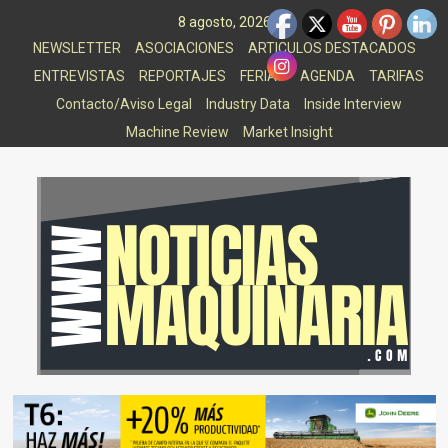
Saltar
8 agosto, 2026
al
NEWSLETTER
ASOCIACIONES
ARTICULOS DESTACADOS
contenido
ENTREVISTAS
REPORTAJES
FERIAS
AGENDA
TARIFAS
Contacto/Aviso Legal
Industry Data
Inside Interview
Machine Review
Market Insight